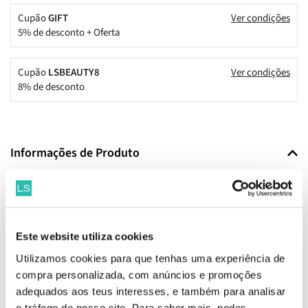
Cupão
GIFT
Ver condições
5% de desconto + Oferta
Cupão
LSBEAUTY8
Ver condições
8% de desconto
Informações de Produto
Descrição
MYSLF Le Parfum, a nova fragrância masculina recarregável de Yves
Saint Laurent, é uma afirmação da masculinidade moderna, que
abraça todas as suas nuances e facetas. É um perfume masculino,
Este website utiliza cookies
floral e amadeirado, com um rasto contrastado de modernidade.
Utilizamos cookies para que tenhas uma experiência de
O frasco recarregável de MYSLF é revestido a preto envernizado,
compra personalizada, com anúncios e promoções
para que este homem se veja a si mesmo. O icónico logo YSL,
adequados aos teus interesses, e também para analisar
embutido no vidro, proporciona elegância a este exclusivo frasco.
o tráfego do nosso site. Para saber mais, podes