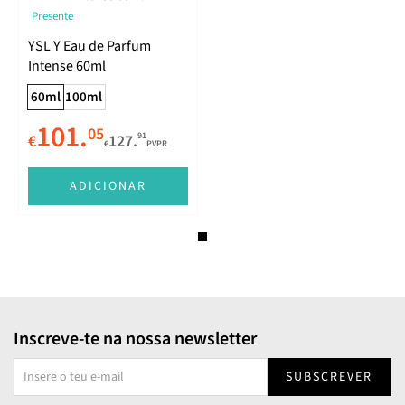
Presente
YSL Y Eau de Parfum
Intense 60ml
60ml
100ml
101.
05
91
€
127.
€
PVPR
ADICIONAR
Inscreve-te na nossa newsletter
SUBSCREVER