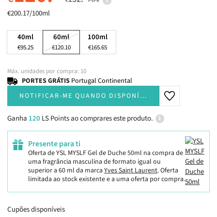
€
PVPR
€200.17/100ml
40ml
60ml
100ml
€95.25
€120.10
€165.65
Máx. unidades por compra: 10
PORTES GRÁTIS
Portugal Continental
NOTIFICAR-ME QUANDO DISPONÍVEL
Ganha
120
LS Points ao comprares este produto.
Presente para ti
Oferta de YSL MYSLF Gel de Duche 50ml
na compra de
uma fragrância masculina de formato igual ou
superior a 60 ml da marca
Yves Saint Laurent
.
Oferta
limitada ao stock existente e a uma oferta por compra.
Cupões disponíveis