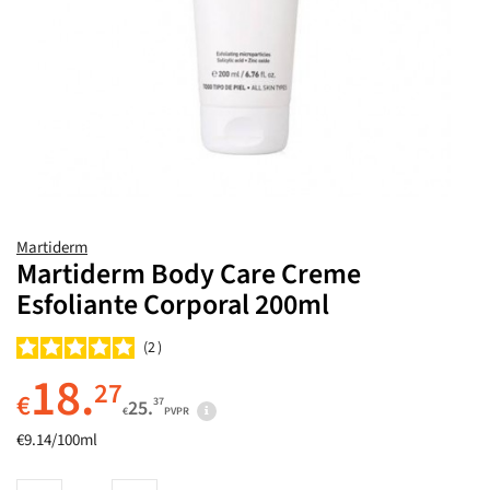
Martiderm
Martiderm Body Care Creme
Esfoliante Corporal 200ml
2
18.
27
€
37
25.
€
PVPR
€9.14/100ml