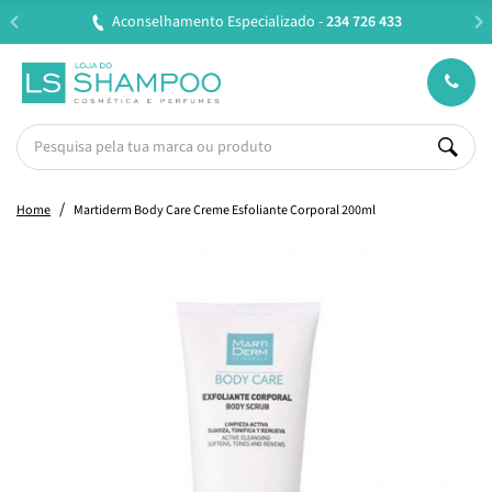
34 726 433
Entregas em 24H úteis.
Oferta de portes a
Home
Martiderm Body Care Creme Esfoliante Corporal 200ml