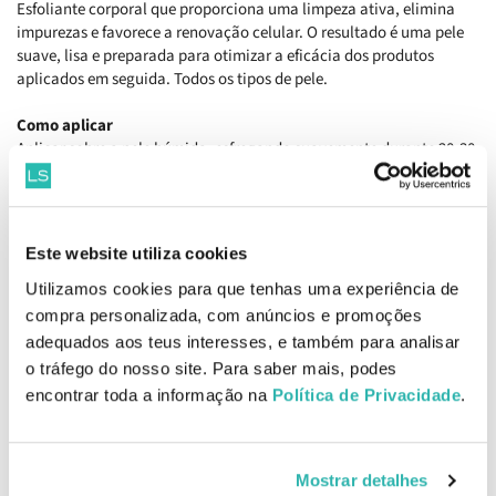
Esfoliante corporal que proporciona uma limpeza ativa, elimina
impurezas e favorece a renovação celular. O resultado é uma pele
suave, lisa e preparada para otimizar a eficácia dos produtos
aplicados em seguida. Todos os tipos de pele.
Como aplicar
Aplicar sobre a pele húmida, esfregando suavemente durante 20-30
segundos e enxaguar com água em abundância. Usar 1 vez por
semana ou em dias alternados.
Ingredientes
Este website utiliza cookies
15% Óxido de Alumínio: Efeito esfoliante físico.
6% Grânulos de Sílica.
Utilizamos cookies para que tenhas uma experiência de
2% Ácido Salicílico: Antissético e seborregulador.
compra personalizada, com anúncios e promoções
Bentonita, Óxido de Zinco: Limpeza, absorvente de sebo e
adequados aos teus interesses, e também para analisar
desincrustante.
o tráfego do nosso site. Para saber mais, podes
EAN: 8437000435204
encontrar toda a informação na
Política de Privacidade
.
Informações de Segurança
Mostrar detalhes