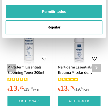
Permitir todos
Produtos Relacionados
Rejeitar
Martiderm Essentials
Martiderm Essentials
Blooming Toner 200ml
Espuma Micelar de
Limpeza 100ml
13.
13.
81
76
18
11
€
19.
€
19.
€
PVPR
€
PVPR
ADICIONAR
ADICIONAR