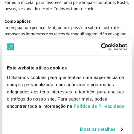
Fórmula micelar para favorecer uma pele limpa e hidratada. Rosto,
pescoço e zona do decote. Todos os tipos de pele.
Como aplicar
Impregnar um pedaço de algodão e passá-lo sobre o rosto até
remover as impurezas e os restos de maquilhagem. Não enxaguar.
Ingredientes
Prebióticos (Lactitol e Xilitol): Protegem das agressões externas,
regeneram a pele e equilibram a nossa flora cutânea.
Edelvaisse: Hidratante e protetor da epiderme, antioxidante e
Este website utiliza cookies
neutralizador de radicais livres.
Utilizamos cookies para que tenhas uma experiência de
EAN: 8437000435860
compra personalizada, com anúncios e promoções
adequados aos teus interesses, e também para analisar
Informações de Segurança
o tráfego do nosso site. Para saber mais, podes
encontrar toda a informação na
Política de Privacidade
.
Informações de Fabricante
Comentários
Mostrar detalhes