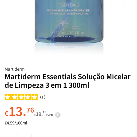
Martiderm
Martiderm Essentials Solução Micelar
de Limpeza 3 em 1 300ml
1
13.
76
€
11
19.
€
PVPR
€4.59/100ml