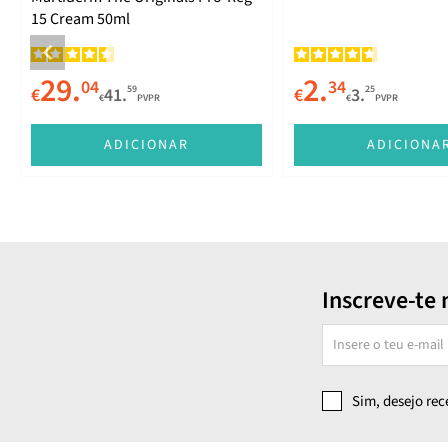
15 Cream 50ml
29.
2.
04
34
59
25
€
41.
€
3.
€
PVPR
€
PVPR
ADICIONAR
ADICIONA
Inscreve-te 
Sim, desejo re