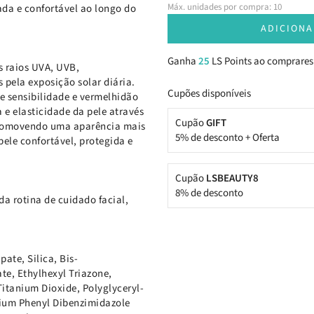
Máx. unidades por compra: 10
rada e confortável ao longo do
ADICIONA
Ganha
25
LS Points ao comprares
s raios UVA, UVB,
 pela exposição solar diária.
Cupões disponíveis
de sensibilidade e vermelhidão
 e elasticidade da pele através
Cupão
GIFT
 promovendo uma aparência mais
5% de desconto + Oferta
ele confortável, protegida e
Cupão
LSBEAUTY8
8% de desconto
a rotina de cuidado facial,
ate, Silica, Bis-
te, Ethylhexyl Triazone,
itanium Dioxide, Polyglyceryl-
dium Phenyl Dibenzimidazole