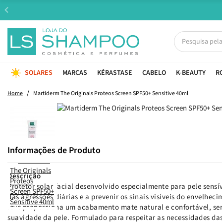
SOLARES
MARCAS
KÉRASTASE
CABELO
K-BEAUTY
R
Home
Martiderm The Originals Proteos Screen SPF50+ Sensitive 40ml
Informações de Produto
Descrição
Protetor solar facial desenvolvido especialmente para pele sensí
das agressões diárias e a prevenir os sinais visíveis do envelhec
leve proporciona um acabamento mate natural e confortável, s
suavidade da pele. Formulado para respeitar as necessidades das