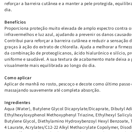
reforçar a barreira cutânea e a manter a pele protegida, equilib
dia.
Benefícios
Proporciona proteção muito elevada de amplo espectro contra o
infravermelhos e luz azul, ajudando a prevenir os danos causados
Contribui para reforçar a barreira cutânea e reduzir a sensação 
graças à ação do extrato de chlorella. Ajuda a melhorar a firmeza
da combinação de proteoglicanos, ácido hialurónico e silício,
uniforme e saudável. A sua textura de acabamento mate deixa a p
visualmente mais equilibrada ao longo do dia.
Como aplicar
Aplicar de manhã no rosto, pescoço e decote como último passo d
massajando suavemente até completa absorção.
Ingredientes
Aqua (Water), Butylene Glycol Dicaprylate/Dicaprate, Dibutyl Adip
Ethylhexyloxyphenol Methoxyphenyl Triazine, Ethylhexyl Salicyla
Butylene Glycol, Diethylamino Hydroxybenzoyl Hexyl Benzoate, T
4 Laurate, Acrylates/C12-22 Alkyl Methacrylate Copolymer, Diso