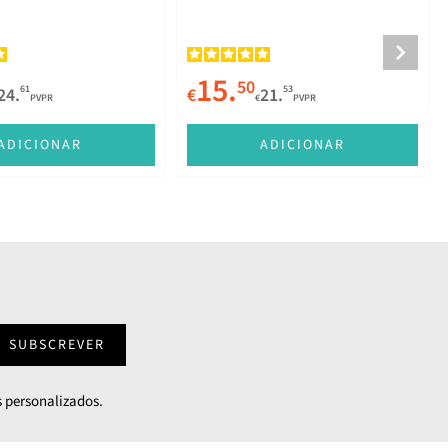
15.
50
61
53
24.
€
21.
PVPR
€
PVPR
ADICIONAR
ADICIONAR
SUBSCREVER
 personalizados.