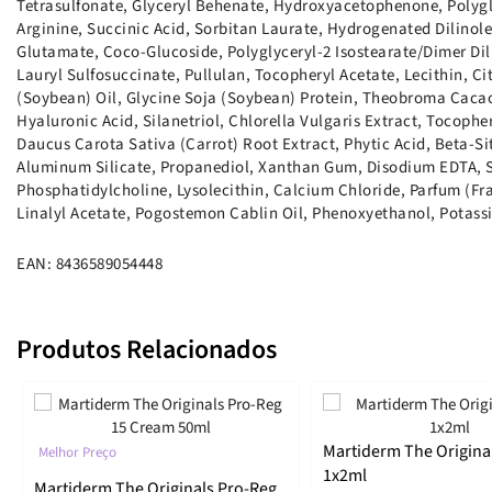
Tetrasulfonate, Glyceryl Behenate, Hydroxyacetophenone, Polygl
Arginine, Succinic Acid, Sorbitan Laurate, Hydrogenated Dilinol
Glutamate, Coco-Glucoside, Polyglyceryl-2 Isostearate/Dimer Di
Lauryl Sulfosuccinate, Pullulan, Tocopheryl Acetate, Lecithin, Cit
(Soybean) Oil, Glycine Soja (Soybean) Protein, Theobroma Cacao
Hyaluronic Acid, Silanetriol, Chlorella Vulgaris Extract, Tocophe
Daucus Carota Sativa (Carrot) Root Extract, Phytic Acid, Beta-S
Aluminum Silicate, Propanediol, Xanthan Gum, Disodium EDTA,
Phosphatidylcholine, Lysolecithin, Calcium Chloride, Parfum (Fr
Linalyl Acetate, Pogostemon Cablin Oil, Phenoxyethanol, Potas
EAN: 8436589054448
Produtos Relacionados
Martiderm The Original
Melhor Preço
1x2ml
Martiderm The Originals Pro-Reg