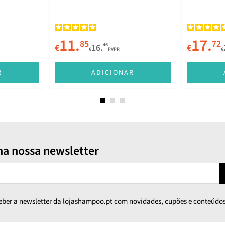
11.
17.
85
72
46
€
16.
€
€
PVPR
€
R
ADICIONAR
na nossa newsletter
ceber a newsletter da lojashampoo.pt com novidades, cupões e conteúdos