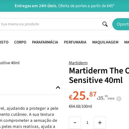
Entregas em 24H úteis.
Oferta de portes a partir de €45*
Oport
OSTO
CORPO
PARAFARMÁCIA
PERFUMARIA
MAQUILHAGEM
MA
Martiderm
Martiderm The O
Sensitive 40ml
25.
87
€
93
35.
€
PVPR
€64.68/100ml
vel, ajudando a proteger a pele
imento cutâneo. A sua textura
em comprometer a sensação de
 peles mais reativas, ajuda a