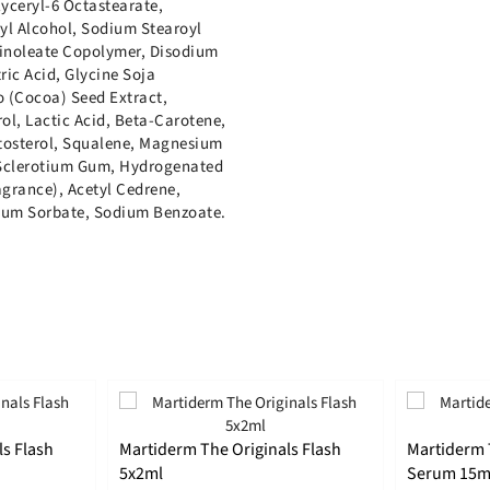
yceryl-6 Octastearate,
eyl Alcohol, Sodium Stearoyl
linoleate Copolymer, Disodium
ric Acid, Glycine Soja
 (Cocoa) Seed Extract,
rol, Lactic Acid, Beta-Carotene,
itosterol, Squalene, Magnesium
 Sclerotium Gum, Hydrogenated
agrance), Acetyl Cedrene,
sium Sorbate, Sodium Benzoate.
s Flash
Martiderm The Originals Flash
Martiderm 
5x2ml
Serum 15m