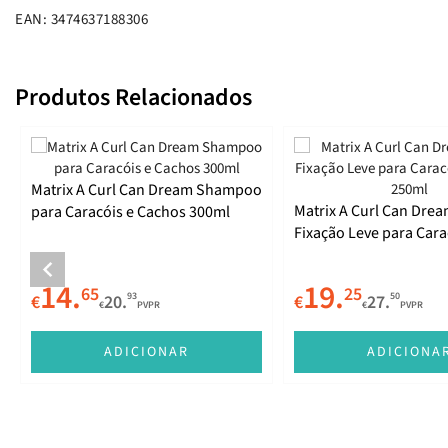
EAN: 3474637188306
Produtos Relacionados
Matrix A Curl Can Dream Shampoo
Matrix A Curl Can Drea
para Caracóis e Cachos 300ml
Fixação Leve para Cara
Cachos 250ml
14.
19.
65
25
93
50
€
20.
€
27.
€
PVPR
€
PVPR
ADICIONAR
ADICIONA