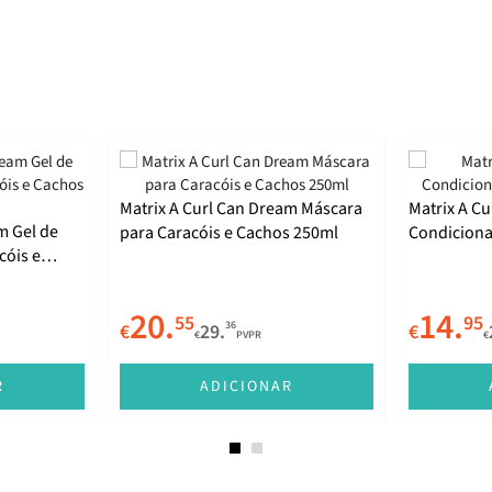
Matrix A Curl Can Dream Máscara
Matrix A C
m Gel de
para Caracóis e Cachos 250ml
Condiciona
cóis e
20.
14.
55
95
36
€
29.
€
€
PVPR
€
R
ADICIONAR