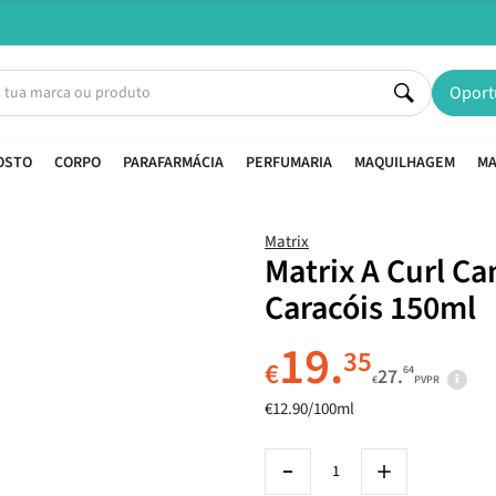
Entregas em 24H úteis.
Oferta de portes a partir de €45*
Oport
OSTO
CORPO
PARAFARMÁCIA
PERFUMARIA
MAQUILHAGEM
MA
Matrix
Matrix A Curl Ca
Caracóis 150ml
19.
35
€
64
27.
€
PVPR
€12.90/100ml