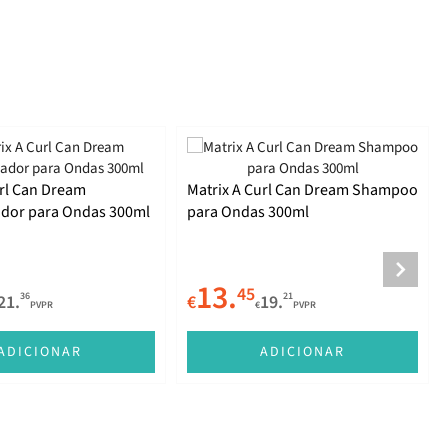
url Can Dream
Matrix A Curl Can Dream Shampoo
dor para Ondas 300ml
para Ondas 300ml
13.
45
36
21
21.
€
19.
PVPR
€
PVPR
ADICIONAR
ADICIONAR