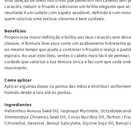
uma seleção de óleos nutritivos que penetram nos cabelos sem p
caracóis, reduzir o frisado e adicionar um brilho elegante que s
resultado é um cabelo com aspeto saudável, definido e com movi
quem valoriza uma textura vibrante e bem cuidada.
Benefícios
Proporciona maior definição e brilho aos teus caracóis sem deix
oleosos. A fórmula leve atua como um acabamento hidratante qu
ao mesmo tempo que ajuda a controlar o frisado e realça o padrã
espirais. Ao usar este óleo, sentes o cabelo mais fácil de pentea
cuidado que valoriza a tua textura única e faz com que cada on
movimento.
Como aplicar
Aplicar algumas doses na palma das mãos e distribuir uniformem
húmido desde a raiz até às pontas.
Ingredientes
Helianthus Annuus Seed Oil, Isopropyl Myristate, Octyldodecanol
Simmondsia Chinensis Seed Oil, Cocos Nucifera Oil, Parfum / Fra
Citronellol, Geraniol, Benzyl Salicylate, Glycine Soja Oil, Benzyl A