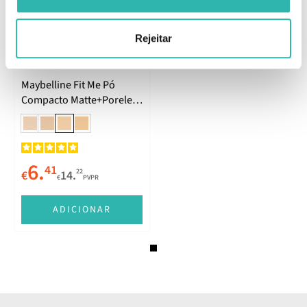
Rejeitar
Presente
Últimas Unidades
Maybelline Fit Me Pó
Compacto Matte+Poreless
115 9g
6.
41
22
€
14.
€
PVPR
ADICIONAR