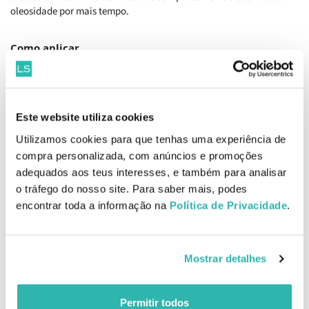
oleosidade por mais tempo.
Como aplicar
Usar o aplicador incluído e aplicar o pó na testa, no nariz, nas
maçãs do rosto e no queixo. Pode ser utilizado sozinho ou sobre a
base.
Este website utiliza cookies
Ingredientes
Talc, Perlite, Triisostearin, Phenyl Trimethicone, Magnesium
Utilizamos cookies para que tenhas uma experiência de
Stearate, Caprylyl Glycol.
compra personalizada, com anúncios e promoções
EAN: 3600531384210
adequados aos teus interesses, e também para analisar
o tráfego do nosso site. Para saber mais, podes
Informações de Segurança
encontrar toda a informação na
Política de Privacidade
.
Informações de Fabricante
Mostrar detalhes
Produtos Relacionados
Permitir todos