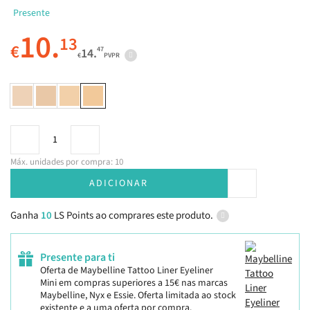
Presente
10.
13
€
47
14.
€
PVPR
Máx. unidades por compra: 10
ADICIONAR
Ganha
10
LS Points ao comprares este produto.
Presente para ti
Oferta de Maybelline Tattoo Liner Eyeliner
Mini em compras superiores a 15€ nas marcas
Maybelline, Nyx e Essie. Oferta limitada ao stock
existente e a uma oferta por compra.