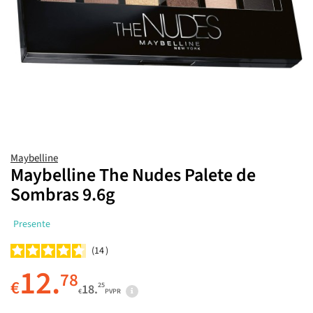
Maybelline
Maybelline The Nudes Palete de
Sombras 9.6g
Presente
14
12.
78
€
25
18.
€
PVPR