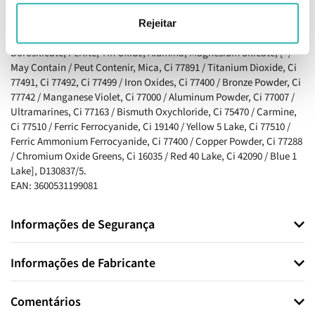
Stearate, Synthetic Wax, Calcium Sodium Borosilicate,
Hdi/Trimethylol Hexyllactone Crosspolymer, Synthetic
Rejeitar
Fluorphlogopite, Caprylyl Glycol, Silica, Calcium Aluminum
Borosilicate, Perlite, Tin Oxide, Alumina, Magnesium Silicate, [+/-
May Contain / Peut Contenir, Mica, Ci 77891 / Titanium Dioxide, Ci
77491, Ci 77492, Ci 77499 / Iron Oxides, Ci 77400 / Bronze Powder, Ci
77742 / Manganese Violet, Ci 77000 / Aluminum Powder, Ci 77007 /
Ultramarines, Ci 77163 / Bismuth Oxychloride, Ci 75470 / Carmine,
Ci 77510 / Ferric Ferrocyanide, Ci 19140 / Yellow 5 Lake, Ci 77510 /
Ferric Ammonium Ferrocyanide, Ci 77400 / Copper Powder, Ci 77288
/ Chromium Oxide Greens, Ci 16035 / Red 40 Lake, Ci 42090 / Blue 1
Lake], D130837/5.
EAN: 3600531199081
Informações de Segurança
Informações de Fabricante
Comentários