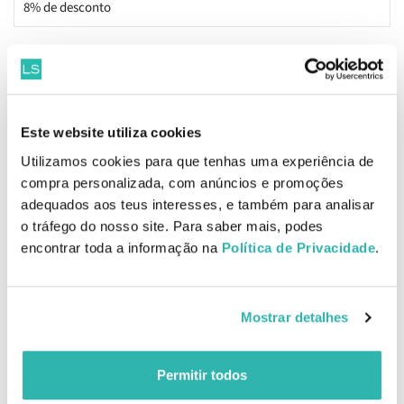
8% de desconto
Informações de Produto
Este website utiliza cookies
Para criar dezenas de looks de maquilhagem para os olhos com
uma única palete.
Utilizamos cookies para que tenhas uma experiência de
compra personalizada, com anúncios e promoções
Benefícios
adequados aos teus interesses, e também para analisar
Palete de sombras com 12 tons selecionados para criar looks
o tráfego do nosso site. Para saber mais, podes
de maquilhagem personalizados
encontrar toda a informação na
Política de Privacidade
.
Como aplicar Maybelline The Nudes Palete de Sombras 9.6g
Dar cor a toda a pálpebra móvel com um tom neutro. Contornar a
Mostrar detalhes
linha do côncavo com um tom médio. Definir ao redor do olho e
esfumar com um tom mais escuro.
Permitir todos
Ingredientes
Talc, Triisostearin, Hydrogenated Polydecene, Magnesium