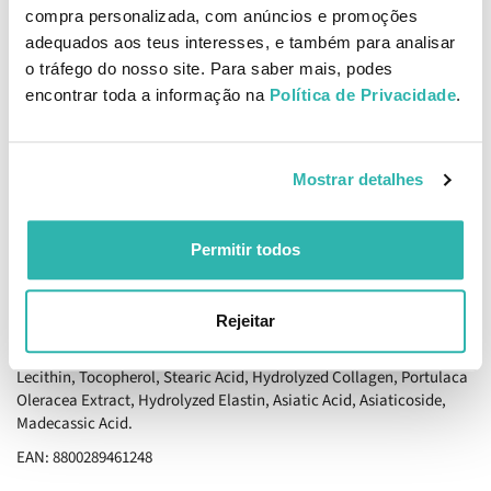
Como aplicar
compra personalizada, com anúncios e promoções
Aplicar sobre a pele limpa e tonificada, ajustar ao rosto, deixar
adequados aos teus interesses, e também para analisar
atuar entre 10 a 20 minutos, remover e massajar suavemente o
o tráfego do nosso site. Para saber mais, podes
excesso até completa absorção.
encontrar toda a informação na
Política de Privacidade
.
Ingredientes
Water, Glycerin, Methylpropanediol, 1,2-Hexanediol, Arginine,
Carbomer, Propanediol, Polyglyceryl-10 Laurate, Allantoin,
Mostrar detalhes
Ethylhexylglycerin, Panthenol, Hydroxyethylcellulose, Disodium
EDTA, Dipotassium Glycyrrhizate, Vitis Vinifera (Grape) Seed Oil,
Melaleuca Alternifolia (Tea Tree) Leaf Oil, Dipropylene Glycol,
Permitir todos
Butylene Glycol, Houttuynia Cordata Extract, Melaleuca
Alternifolia (Tea Tree) Leaf Extract, Polyglyceryl-10 Oleate, Centella
Asiatica Root Extract, Centella Asiatica Leaf Extract, Centella
Rejeitar
Asiatica Extract, Sodium Acetate, Pentylene Glycol, Sodium
Hyaluronate, Madecassoside, Cellulose, Polyglyceryl-4 Caprylate,
Lecithin, Tocopherol, Stearic Acid, Hydrolyzed Collagen, Portulaca
Oleracea Extract, Hydrolyzed Elastin, Asiatic Acid, Asiaticoside,
Madecassic Acid.
EAN: 8800289461248