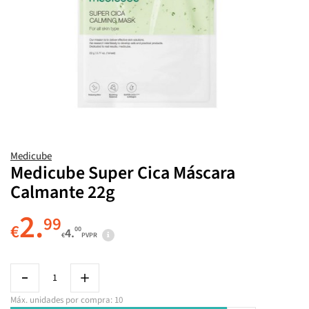
Medicube
Medicube Super Cica Máscara
Calmante 22g
2.
99
€
00
4.
€
PVPR
Máx. unidades por compra: 10