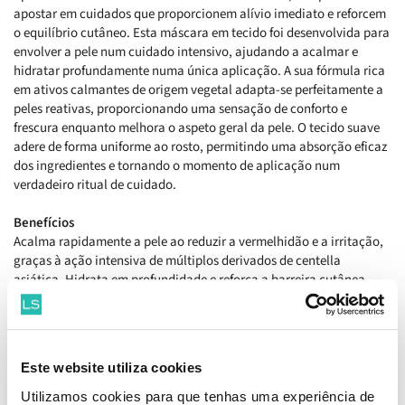
apostar em cuidados que proporcionem alívio imediato e reforcem
o equilíbrio cutâneo. Esta máscara em tecido foi desenvolvida para
envolver a pele num cuidado intensivo, ajudando a acalmar e
hidratar profundamente numa única aplicação. A sua fórmula rica
em ativos calmantes de origem vegetal adapta-se perfeitamente a
peles reativas, proporcionando uma sensação de conforto e
frescura enquanto melhora o aspeto geral da pele. O tecido suave
adere de forma uniforme ao rosto, permitindo uma absorção eficaz
dos ingredientes e tornando o momento de aplicação num
verdadeiro ritual de cuidado.
Benefícios
Acalma rapidamente a pele ao reduzir a vermelhidão e a irritação,
graças à ação intensiva de múltiplos derivados de centella
asiática. Hidrata em profundidade e reforça a barreira cutânea,
ajudando a pele a recuperar o seu equilíbrio natural. Contribui
para suavizar imperfeições e desconfortos, enquanto melhora a
textura e promove uma sensação imediata de frescura e alívio.
Deixa a pele mais uniforme, confortável e visivelmente revitalizada
Este website utiliza cookies
após cada utilização.
Utilizamos cookies para que tenhas uma experiência de