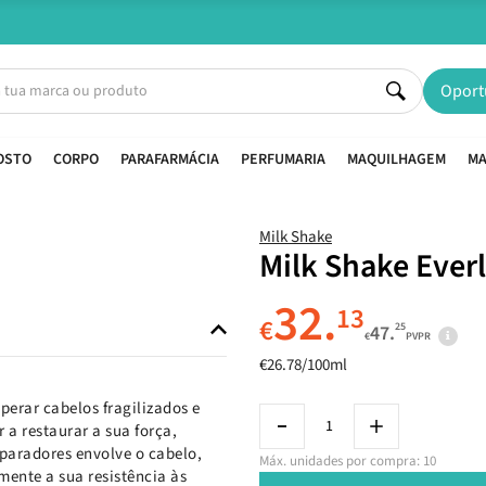
Entregas em 24H úteis.
Oferta de portes a partir de €45*
Oport
OSTO
CORPO
PARAFARMÁCIA
PERFUMARIA
MAQUILHAGEM
MA
Milk Shake
Milk Shake Ever
32.
13
€
25
47.
€
PVPR
€26.78/100ml
perar cabelos fragilizados e
 a restaurar a sua força,
eparadores envolve o cabelo,
Máx. unidades por compra: 10
mente a sua resistência às