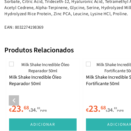
Sorbate, Citric Acid, Trideceth-12, Hyaluronic Acid, Tetramethy
Acetyl Cedrene, Alpha-Terpinene, Glycine, Serine, Hydrolyzed Mil
Hydrolyzed Rice Protein, Zinc PCA, Leucine, Lysine HCl, Proline.
EAN: 8032274198369
Produtos Relacionados
Milk Shake Incredible Óleo
Milk Shake Incredible
Reparador 50ml
Fortificante 50ml
23.
23.
68
68
83
83
€
34.
€
34.
€
PVPR
€
PVPR
ADICIONAR
ADICIONA