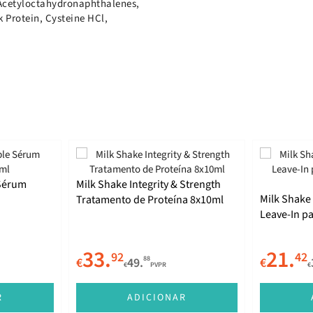
l Acetyloctahydronaphthalenes,
k Protein, Cysteine HCl,
 Sérum
Milk Shake Integrity & Strength
Milk Shake 
Tratamento de Proteína 8x10ml
Leave-In p
100ml
33.
21.
92
42
88
€
49.
€
€
PVPR
€
R
ADICIONAR