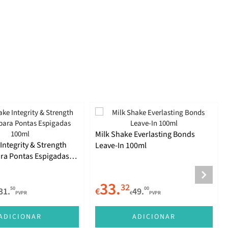
Milk Shake Everlasting Bonds
Integrity & Strength
Leave-In 100ml
ara Pontas Espigadas
33.
32
50
00
31.
€
49.
PVPR
€
PVPR
ADICIONAR
ADICIONAR