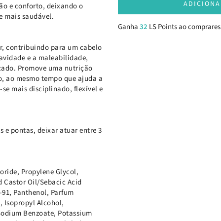
ADICIONA
ão e conforto, deixando o
e mais saudável.
Ganha
32
LS Points ao comprares
lar, contribuindo para um cabelo
uavidade e a maleabilidade,
icado. Promove uma nutrição
lo, ao mesmo tempo que ajuda a
se mais disciplinado, flexível e
 e pontas, deixar atuar entre 3
oride, Propylene Glycol,
 Castor Oil/Sebacic Acid
-91, Panthenol, Parfum
 Isopropyl Alcohol,
 Sodium Benzoate, Potassium