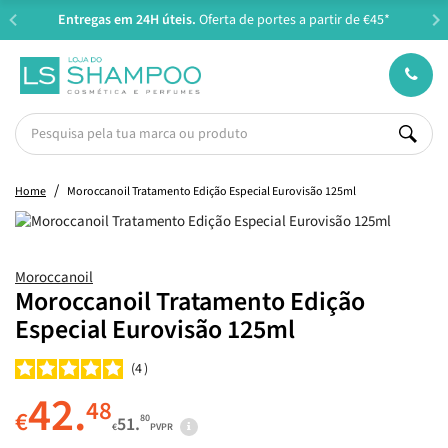
Entregas em 24H úteis.
Oferta de portes a partir de €45*
Home
Moroccanoil Tratamento Edição Especial Eurovisão 125ml
Moroccanoil
Moroccanoil Tratamento Edição
Especial Eurovisão 125ml
4
42.
48
€
80
51.
€
PVPR