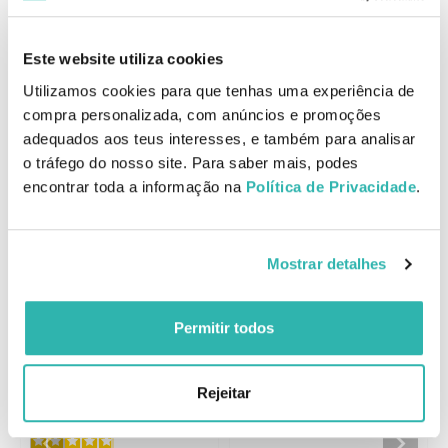
Com uma infusão de óleo de Argão e vitaminas que aumentam o
brilho, este tratamento para o cabelo completamente
Este website utiliza cookies
transformador desembaraça, acelera o tempo de secagem e
aumenta o brilho, deixando-a com o cabelo nutrido, maleável e
Utilizamos cookies para que tenhas uma experiência de
macio a cada utilização.
compra personalizada, com anúncios e promoções
EAN: 7290121931984
adequados aos teus interesses, e também para analisar
o tráfego do nosso site. Para saber mais, podes
encontrar toda a informação na
Política de Privacidade
.
Comentários
Produtos Relacionados
Mostrar detalhes
Permitir todos
Moroccanoil Tratamento
Moroccanoil Styling e
25ml
Proteção Térmica
Rejeitar