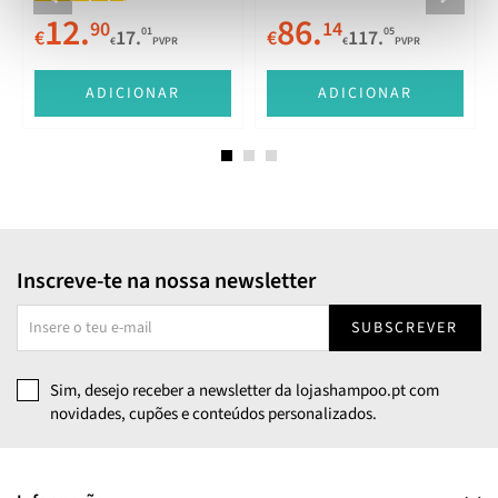
12.
86.
90
14
01
05
€
17.
€
117.
€
PVPR
€
PVPR
E
ADICIONAR
ADICIONAR
Inscreve-te na nossa newsletter
SUBSCREVER
Sim, desejo receber a newsletter da lojashampoo.pt com
novidades, cupões e conteúdos personalizados.