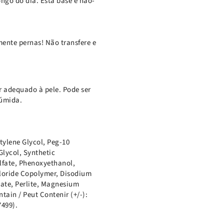
ongo do dia. Esta base é não-
mente pernas! Não transfere e
r adequado à pele. Pode ser
húmida.
tylene Glycol, Peg-10
lycol, Synthetic
lfate, Phenoxyethanol,
hloride Copolymer, Disodium
ate, Perlite, Magnesium
ain / Peut Contenir (+/-):
7499).