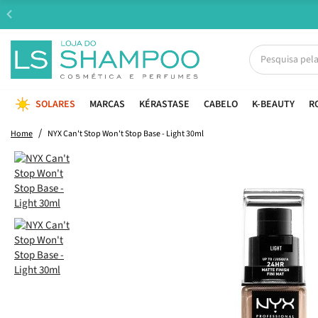
SOLARES
MARCAS
KÉRASTASE
CABELO
K-BEAUTY
R
Home
NYX Can't Stop Won't Stop Base - Light 30ml