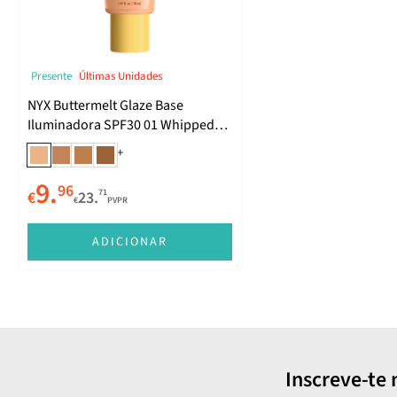
Presente
Últimas Unidades
NYX Buttermelt Glaze Base
Iluminadora SPF30 01 Whipped
Butta
+
9.
96
71
€
23.
€
PVPR
ADICIONAR
Inscreve-te 