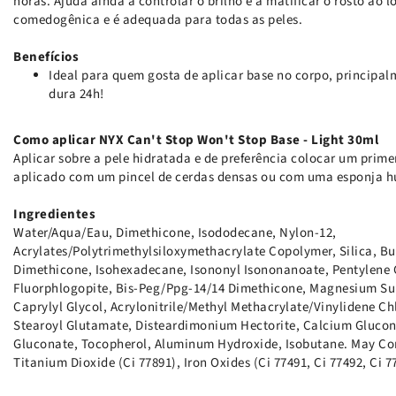
horas. Ajuda ainda a controlar o brilho e a matificar o rosto ao l
comedogênica e é adequada para todas as peles.
Benefícios
Ideal para quem gosta de aplicar base no corpo, principal
dura 24h!
Como aplicar NYX Can't Stop Won't Stop Base - Light 30ml
Aplicar sobre a pele hidratada e de preferência colocar um prime
aplicado com um pincel de cerdas densas ou com uma esponja 
Ingredientes
Water/Aqua/Eau, Dimethicone, Isododecane, Nylon-12,
Acrylates/Polytrimethylsiloxymethacrylate Copolymer, Silica, Bu
Dimethicone, Isohexadecane, Isononyl Isononanoate, Pentylene G
Fluorphlogopite, Bis-Peg/Ppg-14/14 Dimethicone, Magnesium Su
Caprylyl Glycol, Acrylonitrile/Methyl Methacrylate/Vinylidene C
Stearoyl Glutamate, Disteardimonium Hectorite, Calcium Glucon
Gluconate, Tocopherol, Aluminum Hydroxide, Isobutane. May Cont
Titanium Dioxide (Ci 77891), Iron Oxides (Ci 77491, Ci 77492, Ci 7