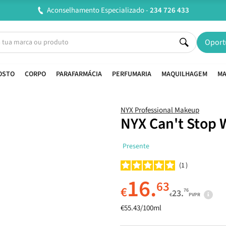
Entregas em 24H úteis.
Oferta de portes a partir de €45*
Oport
OSTO
CORPO
PARAFARMÁCIA
PERFUMARIA
MAQUILHAGEM
MA
NYX Professional Makeup
NYX Can't Stop 
Presente
1
16.
63
€
76
23.
€
PVPR
€55.43/100ml