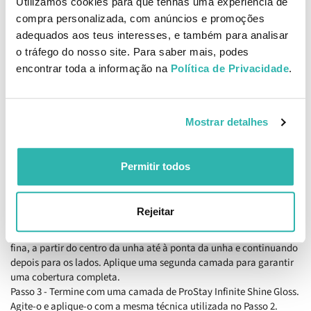
Utilizamos cookies para que tenhas uma experiência de
Capacidade para 42 manicuras (duas camadas) - Um
compra personalizada, com anúncios e promoções
tamanho quase 2 vezes maior do que outras marcas
adequados aos teus interesses, e também para analisar
Tom uniforme e pele iluminada: graças ao extrato de
margarida
o tráfego do nosso site. Para saber mais, podes
Fórmula 3-free: sem tolueno, formaldeído e ftalatos de
encontrar toda a informação na
Política de Privacidade
.
dibutilo. Além disso, contém menos de 60% de acetona
Dura até 11 dias
Acabamento de efeito gel
Mostrar detalhes
Sem lâmpada LED
Remove-se com removedor convencional
Permitir todos
Como aplicar OPI Infinite Shine 2 Relentless Ruby 15ml
Passo 1 - Agite para misturar completamente a base Infinite Shine
Primer e aplique uma camada nas unhas limpas e secas, desde as
Rejeitar
cutículas até à ponta da unha.
Passo 2 - Agite o seu Infinite Shine favorito e aplique uma camada
fina, a partir do centro da unha até à ponta da unha e continuando
depois para os lados. Aplique uma segunda camada para garantir
uma cobertura completa.
Passo 3 - Termine com uma camada de ProStay Infinite Shine Gloss.
Agite-o e aplique-o com a mesma técnica utilizada no Passo 2.