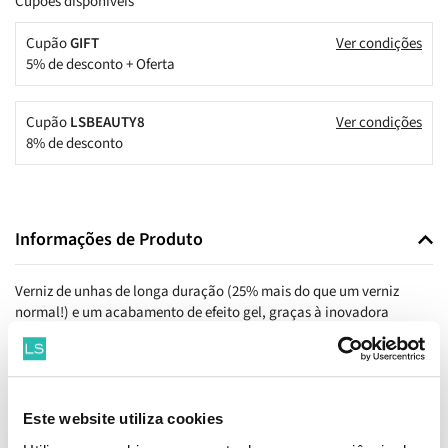
Cupões disponíveis
Cupão
GIFT
Ver condições
5% de desconto + Oferta
Cupão
LSBEAUTY8
Ver condições
8% de desconto
Informações de Produto
Verniz de unhas de longa duração (25% mais do que um verniz
normal!) e um acabamento de efeito gel, graças à inovadora
tecnologia ProStay. OPI, líder mundial no cuidado profissional das
unhas, traz-nos a gama de vernizes Infinite Shine, que representa
uma melhoria em relação à manicura clássica, com base numa
tecnologia de 3 passos simples: Base + Cor + Top.
Este website utiliza cookies
Benefícios