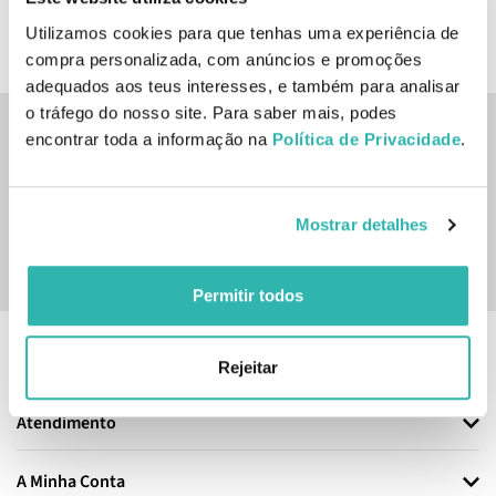
ADICIONAR
Utilizamos cookies para que tenhas uma experiência de
compra personalizada, com anúncios e promoções
adequados aos teus interesses, e também para analisar
o tráfego do nosso site. Para saber mais, podes
encontrar toda a informação na
Política de Privacidade
.
Inscreve-te na nossa newsletter
SUBSCREVER
Mostrar detalhes
Sim, desejo receber a newsletter da lojashampoo.pt com
novidades, cupões e conteúdos personalizados.
Permitir todos
Informação
Rejeitar
Atendimento
A Minha Conta