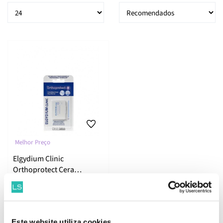
Melhor Preço
Elgydium Clinic
Orthoprotect Cera
Ortodôntica Protetora
Aparelhos 7 unidades
4.
97
67
€
6.
€
PVPR
Este website utiliza cookies