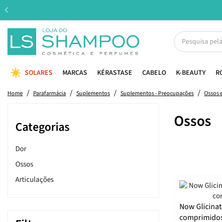
SOLARES
MARCAS
KÉRASTASE
CABELO
K-BEAUTY
R
Home
Parafarmácia
Suplementos
Suplementos - Preocupações
Ossos e
Ossos
Categorias
Dor
Ossos
Articulações
Now Glicina
comprimido