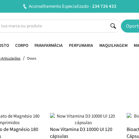
Entregas em 24H úteis.
Oferta de portes a partir de
Oport
OSTO
CORPO
PARAFARMÁCIA
PERFUMARIA
MAQUILHAGEM
MA
 Articulações
Ossos
to de Magnésio 180
Now Vitamina D3 10000 UI 120
Bioac
s
cápsulas
Cápsu