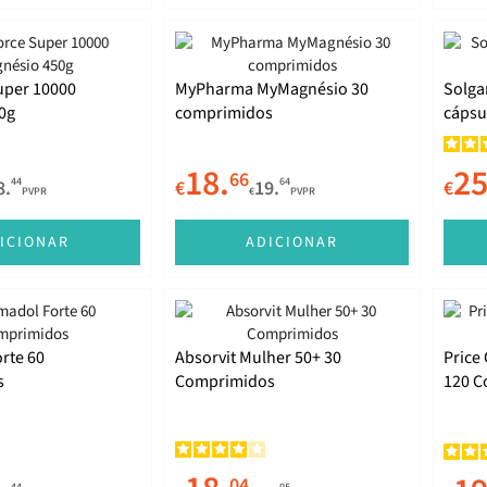
uper 10000
MyPharma MyMagnésio 30
Solga
0g
comprimidos
cápsu
18.
25
66
44
64
8.
€
19.
€
PVPR
€
PVPR
ICIONAR
ADICIONAR
rte 60
Absorvit Mulher 50+ 30
Price
s
Comprimidos
120 C
04
44
05