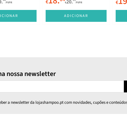
18.
19
9.
€
20.
€
PVPR
€
PVPR
ICIONAR
ADICIONAR
na nossa newsletter
ceber a newsletter da lojashampoo.pt com novidades, cupões e conteúdos