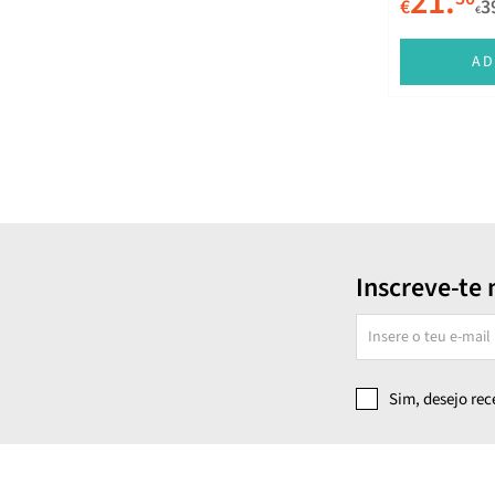
21.
€
3
€
Sovex
Tecnilor
AD
Tilman
ZeinPharma
Zumub
Inscreve-te 
Sim, desejo re