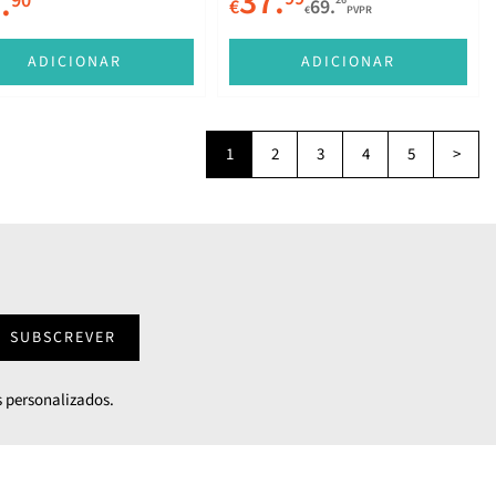
37.
.
90
€
69.
€
PVPR
ADICIONAR
ADICIONAR
1
2
3
4
5
>
SUBSCREVER
 personalizados.