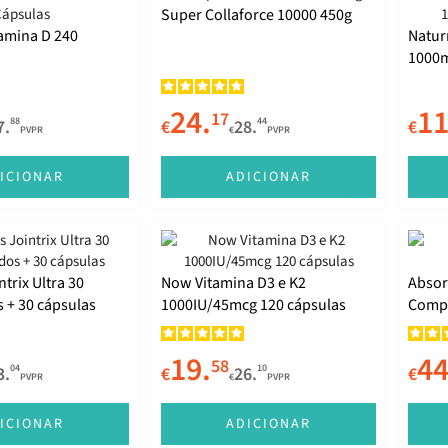
Super Collaforce 10000 450g
tamina D 240
Natur
1000m
24.
11
17
88
44
7.
€
28.
€
PVPR
€
PVPR
ICIONAR
ADICIONAR
trix Ultra 30
Now Vitamina D3 e K2
Absor
 + 30 cápsulas
1000IU/45mcg 120 cápsulas
Comp
19.
44
58
04
10
3.
€
26.
€
PVPR
€
PVPR
ICIONAR
ADICIONAR