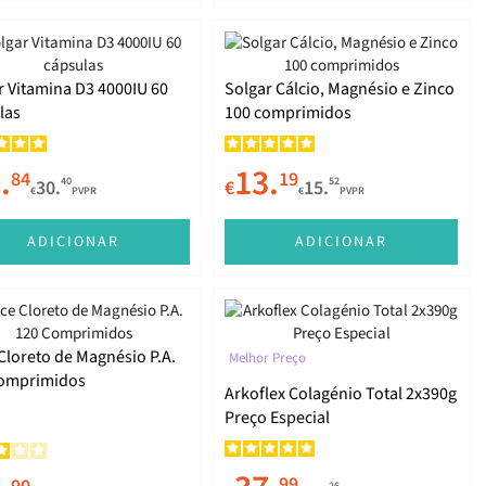
r Vitamina D3 4000IU 60
Solgar Cálcio, Magnésio e Zinco
las
100 comprimidos
.
13.
84
19
40
52
30.
€
15.
€
PVPR
€
PVPR
ADICIONAR
ADICIONAR
 Cloreto de Magnésio P.A.
Melhor Preço
omprimidos
Arkoflex Colagénio Total 2x390g
Preço Especial
99
26