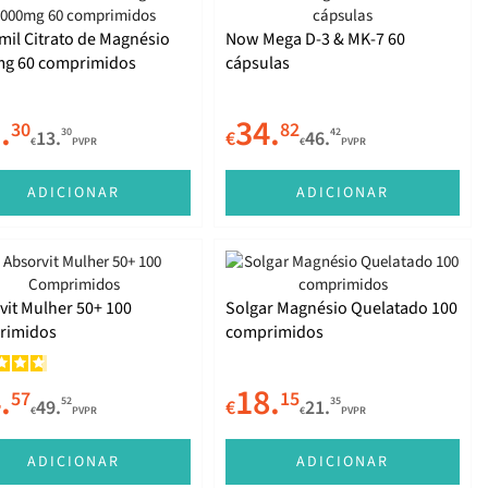
mil Citrato de Magnésio
Now Mega D-3 & MK-7 60
g 60 comprimidos
cápsulas
.
34.
30
82
30
42
13.
€
46.
€
PVPR
€
PVPR
ADICIONAR
ADICIONAR
vit Mulher 50+ 100
Solgar Magnésio Quelatado 100
rimidos
comprimidos
.
18.
57
15
52
35
49.
€
21.
€
PVPR
€
PVPR
ADICIONAR
ADICIONAR