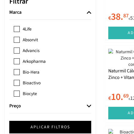
Filtrar
Marca
38.
87
€
5
€
4Life
AD
Absorvit
Advancis
Arkopharma
Naturmil Cál
Bio-Hera
Zinco + Vita
Bioactivo
comprimido
10.
Biocyte
69
€
1
€
Biokygen
Preço
AD
Calcibioforma
Cartilogen
APLICAR FILTROS