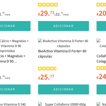
29.
20
73
82
32
1.
€
32.
€
PVPR
€
PVPR
ICIONAR
ADICIONAR
BioActivo Vitamina D Forte+ 80
cio + Magnésio +
Colla
cápsulas
mina D 90
Colag
s
450g
24
25.
77
58
2.
€
€
PVPR
ICIONAR
ADICIONAR