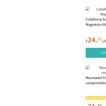
Novo Horizonte
Now
Collaforce S
Nutergia
Magnésio 45
Oseogen
24.
17
€
2
Phosetamin
€
Physalis
AD
Plantis
Price
Pure Encapsulations
Reumadol Fo
comprimido
Reumadol
Solgar
Soria Natural
50