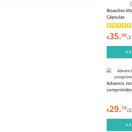
Collaforce
Bioactivo Vi
Collmar
Cápsulas
Desinflan
35.
Drasanvi
98
€
3
€
Ecogenetics
AD
Good Care
Hivital
Magnesium
Advancis Join
Marnys
comprimidos
MyPharma
29.
74
Natiris
€
3
€
Naturmil
AD
NewFood