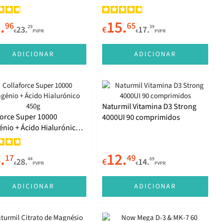
.
15.
96
65
29
39
23.
€
17.
€
PVPR
€
PVPR
ADICIONAR
ADICIONAR
Naturmil Vitamina D3 Strong
force Super 10000
4000UI 90 comprimidos
énio + Ácido Hialurónico
.
12.
17
49
44
69
28.
€
14.
€
PVPR
€
PVPR
ADICIONAR
ADICIONAR