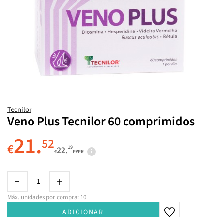
Tecnilor
Veno Plus Tecnilor 60 comprimidos
21.
52
€
19
22.
€
PVPR
Máx. unidades por compra: 10
ADICIONAR