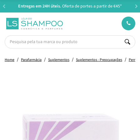
Entregas em 24H úteis.
Oferta de portes a partir de €45*
Home
Parafarmácia
Suplementos
Suplementos - Preocupações
Pernas