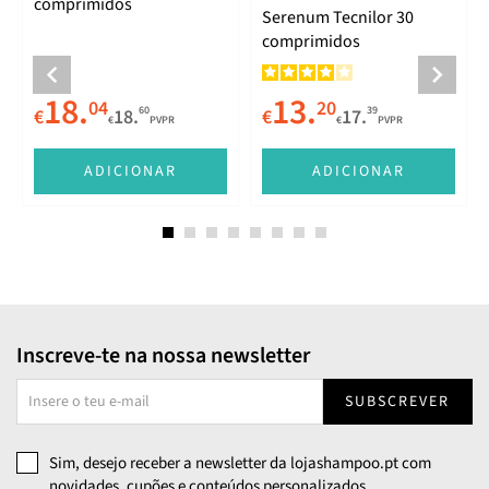
comprimidos
Serenum Tecnilor 30
comprimidos
18.
13.
04
20
60
39
€
18.
€
17.
€
PVPR
€
PVPR
ADICIONAR
ADICIONAR
Inscreve-te na nossa newsletter
SUBSCREVER
Sim, desejo receber a newsletter da lojashampoo.pt com
novidades, cupões e conteúdos personalizados.