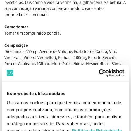
benefícios, tais como a videira vermelha, a gilbardeira e a bétula. A
sua composição variada confere ao produto excelentes
propriedades funcionais.
Como tomar
Tomar um comprimido por dia.
Composição
Diosmina – 450mg, Agente de Volume: Fosfatos de Cálcio, Vitis
Vinifera L (Videira Vermelha), Folhas – 100mg, Extrato Seco de
Ruscus Aculeatus (Gilbardeira), Raiz – 50mg, Hesperidina – 50mg,
Agente de Volume: Celulose Microcristalina, Agentes de
Revestimento: Poli(Álcool Vinílico)/(PVA), Óxido de Ferro Vermelho,
Polietilenoglicol, Talco, Óxido de Ferro Negro, Extrato Seco de
Betula Alba (Bétula, Folhas – 30mg, Antiaglomerante:
Este website utiliza cookies
Polivinilpolipirrolidona, Agente de Volume:
Polivinilpolipirrolidona, Antiaglomerantes: Sais de Magnésio de
Utilizamos cookies para que tenhas uma experiência de
Ácidos Gordos, Dióxido de Silício.
compra personalizada, com anúncios e promoções
adequados aos teus interesses, e também para analisar
Precauções
o tráfego do nosso site. Para saber mais, podes
Não exceder a toma diária indicada, salvo indicação médica.
encontrar toda a informação na
Política de Privacidade
.