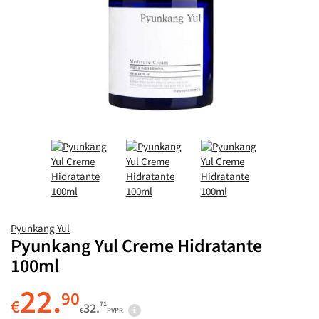
Pyunkang Yul
Pyunkang Yul Creme Hidratante
100ml
22.
90
€
71
32.
€
PVPR