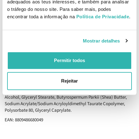
adequados aos teus interesses, e também para analisar
mais macio, uniforme e com aspeto saudável ao longo do dia. Com
o tráfego do nosso site. Para saber mais, podes
utilização contínua, a pele apresenta-se mais confortável,
encontrar toda a informação na
Política de Privacidade
.
hidratada e visualmente revitalizada.
Como aplicar
Aplicar uniformemente no rosto e pescoço após a limpeza e
Mostrar detalhes
tonificação da pele, massajando suavemente até completa
absorção.
Permitir todos
Ingredientes
Coptis Chinensis Root Extract, Butylene Glycol, Simmondsia
Chinensis (Jojoba) Seed Oil, Polyglyceryl-3 Methylglucose
Rejeitar
Distearate, Cetyl Ethylhexanoate, Butylene Glycol
Dicaprylate/Dicaprate, Isohexadecane, 1,2-Hexanediol, Cetearyl
Alcohol, Glyceryl Stearate, Butyrospermum Parkii (Shea) Butter,
Sodium Acrylate/Sodium Acryloyldimethyl Taurate Copolymer,
Polysorbate 80, Glyceryl Caprylate.
EAN: 8809486680049