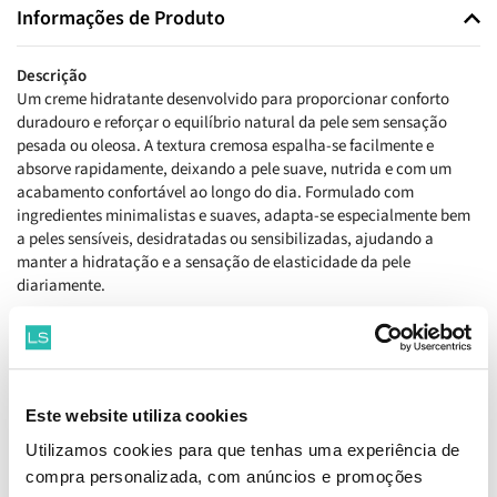
Informações de Produto
Descrição
Um creme hidratante desenvolvido para proporcionar conforto
duradouro e reforçar o equilíbrio natural da pele sem sensação
pesada ou oleosa. A textura cremosa espalha-se facilmente e
absorve rapidamente, deixando a pele suave, nutrida e com um
acabamento confortável ao longo do dia. Formulado com
ingredientes minimalistas e suaves, adapta-se especialmente bem
a peles sensíveis, desidratadas ou sensibilizadas, ajudando a
manter a hidratação e a sensação de elasticidade da pele
diariamente.
Benefícios
Ajuda a restaurar e manter a hidratação da pele, promovendo uma
sensação imediata de conforto e suavidade sem deixar
acabamento gorduroso. Os ingredientes nutritivos e calmantes
Este website utiliza cookies
contribuem para reforçar a barreira cutânea e reduzir a sensação
de secura ou repuxar, tornando a pele mais equilibrada e resistente
Utilizamos cookies para que tenhas uma experiência de
às agressões externas. A textura leve mas nutritiva adapta-se bem a
compra personalizada, com anúncios e promoções
diferentes tipos de pele, incluindo pele sensível, deixando o rosto