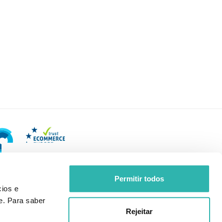
Permitir todos
ios e
e. Para saber
Rejeitar