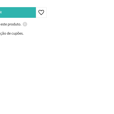
R
 este produto.
ação de cupões.