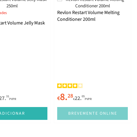
Revlon Restart Volume Melting
ades
Conditioner 200ml
tart Volume Jelly Mask
8.
28
31
05
27.
€
22.
PVPR
€
PVPR
ADICIONAR
BREVEMENTE ONLINE