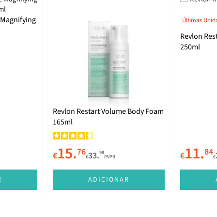
 Magnifying
Últimas Unid
Revlon Res
250ml
Revlon Restart Volume Body Foam
165ml
15.
11.
76
84
98
€
33.
€
€
PVPR
€
R
ADICIONAR