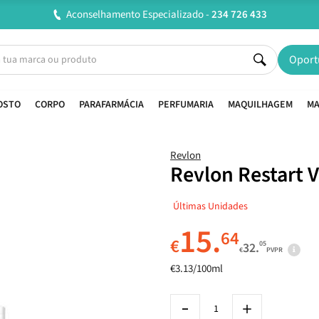
Entregas em 24H úteis.
Oferta de portes a partir de €45*
Oport
OSTO
CORPO
PARAFARMÁCIA
PERFUMARIA
MAQUILHAGEM
MA
Revlon
Revlon Restart 
Últimas Unidades
15.
64
€
05
32.
€
PVPR
€3.13/100ml