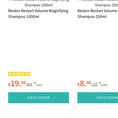
Revlon Restart Volume Magnifying
Revlon Restart Volume
Shampoo 1000ml
Shampoo 250ml
19.
8.
88
46
43
05
€
61.
€
22.
€
PVPR
€
PVPR
ADICIONAR
ADICIONA