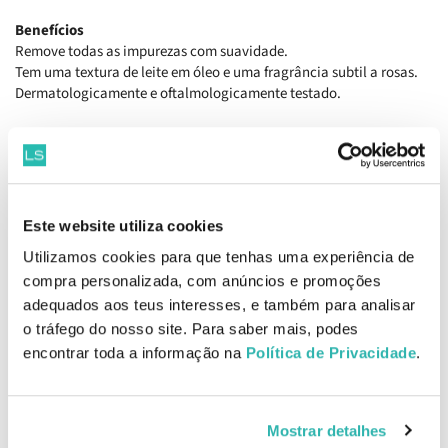
Benefícios
Remove todas as impurezas com suavidade.
Tem uma textura de leite em óleo e uma fragrância subtil a rosas.
Dermatologicamente e oftalmologicamente testado.
Como aplicar
Aplicar de manhã e/ou pela noite com um algodão. Aperfeiçoar a
desmaquilhagem com a Loção Tónica.
Dica: aplicar o leite com a ponta dos dedos, massajar suavemente
até se transformar num óleo e depois enxaguar.
Este website utiliza cookies
Utilizamos cookies para que tenhas uma experiência de
Ingredientes
Aqua/Water, Coco-Caprylate/Caprate, Rosa Damascena Flower
compra personalizada, com anúncios e promoções
Water, Glycerin, C12-15 Alkyl Benzoate, Coco-Glucoside, Benzyl
adequados aos teus interesses, e também para analisar
Alcohol, Acrylates/C10-30 Alkyl Acrylate Crosspolymer,
o tráfego do nosso site. Para saber mais, podes
Parfum/Fragrance, Phenoxyethanol, Xylitylglucoside, Capryloyl
encontrar toda a informação na
Política de Privacidade
.
Glycine, Sodium Gluconate, Sodium Hydroxide, Anhydroxylitol,
Sodium Stearoyl Glutamate, Citric Acid, Carbomer, Xylitol,
Dehydroacetic Acid, Dimethyl Phenethyl Acetate, Rose Ketones,
Citronellol [N5808/A].
Mostrar detalhes