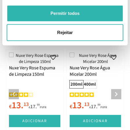
EAN: 3264680043390
Permitir todos
Comentários
Rejeitar
Produtos Relacionados
Nuxe Very Rose Espuma
Nuxe Very Rose Água
de Limpeza 150ml
Micelar 200ml
200ml
400ml
13.
13.
13
13
99
99
€
17.
€
17.
€
PVPR
€
PVPR
E
ADICIONAR
ADICIONAR