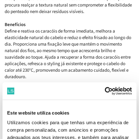
procura realçar a textura natural sem comprometer a flexibilidade
do penteado nem deixar resíduos visíveis.
Benefícios
Define e reativa os caracóis de forma imediata, melhora a
elasticidade natural do cabelo e reduz o efeito frisado ao longo do
dia. Proporciona uma fixação leve que mantém o movimento
natural dos fios, ao mesmo tempo que acrescenta brilho e
suavidade ao toque. Ajuda a recuperar a forma dos caracóis entre
aplicações, refresca o styling já existente e protege o cabelo do
calor até 230°C, promovendo um acabamento cuidado, flexível e
duradouro.
Como aplicar
Agitar antes de utilizar, pulverizar sobre cabelo húmido ou seco e
definir os caracóis com os dedos, deixando secar naturalmente ou
reativando o penteado através de movimentos suaves de amassar o
Este website utiliza cookies
cabelo.
Utilizamos cookies para que tenhas uma experiência de
Ingredientes
compra personalizada, com anúncios e promoções
Aqua (Water, Eau), Hydroxypropyl Starch, Cetearyl Alcohol,
adequados aos teus interesses, e também para analisar