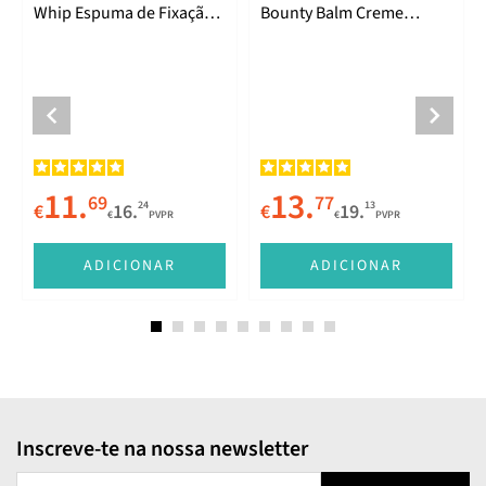
Whip Espuma de Fixação
Bounty Balm Creme
Flexível 200ml
Intenso de Caracóis 150ml
11.
13.
69
77
24
13
€
16.
€
19.
€
PVPR
€
PVPR
E
ADICIONAR
ADICIONAR
Inscreve-te na nossa newsletter