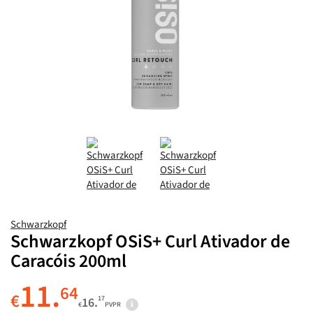
Schwarzkopf
Schwarzkopf OSiS+ Curl Ativador de
Caracóis 200ml
11.
64
€
17
16.
€
PVPR