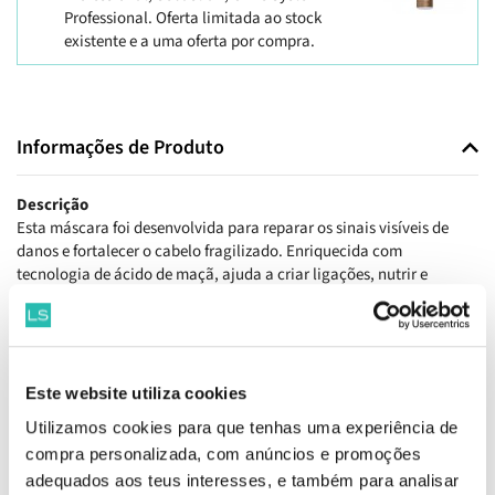
Professional. Oferta limitada ao stock
existente e a uma oferta por compra.
Informações de Produto
Descrição
Esta máscara foi desenvolvida para reparar os sinais visíveis de
danos e fortalecer o cabelo fragilizado. Enriquecida com
tecnologia de ácido de maçã, ajuda a criar ligações, nutrir e
reforçar a fibra capilar desde o interior, proporcionando até duas
vezes mais força contra a quebra* e melhorando a suavidade e a
maleabilidade. A textura cremosa atua em profundidade, deixando
o cabelo mais flexível, sedoso e com brilho saudável, conferindo
um acabamento visivelmente cuidado.
Este website utiliza cookies
*Em comparação com um shampoo de baixo efeito condicionador.
Utilizamos cookies para que tenhas uma experiência de
compra personalizada, com anúncios e promoções
Benefícios
adequados aos teus interesses, e também para analisar
Máscara que facilita a criação de ligações e nutre o cabelo.