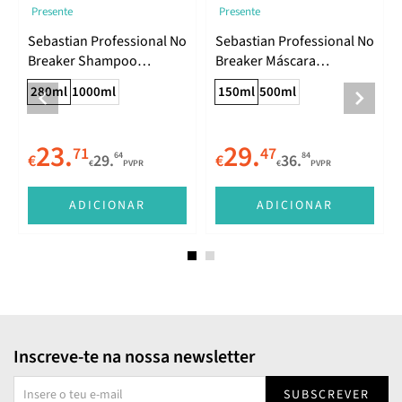
Presente
Presente
Sebastian Professional No
Sebastian Professional No
Breaker Shampoo
Breaker Máscara
Nutritivo 280ml
Reparadora 150ml
280ml
1000ml
150ml
500ml
23.
29.
71
47
64
84
€
29.
€
36.
€
PVPR
€
PVPR
ADICIONAR
ADICIONAR
Inscreve-te na nossa newsletter
SUBSCREVER