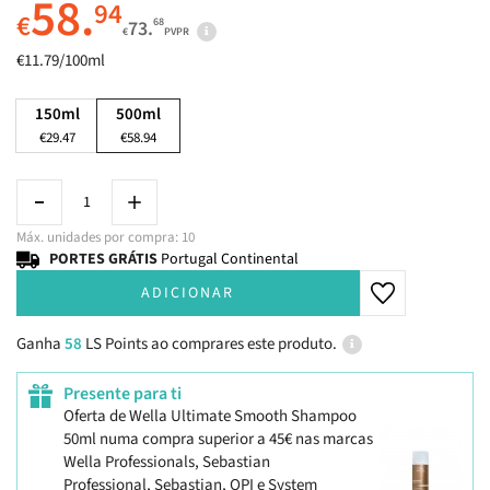
58.
94
€
68
73.
€
PVPR
€11.79/100ml
150ml
500ml
€29.47
€58.94
Máx. unidades por compra: 10
PORTES GRÁTIS
Portugal Continental
ADICIONAR
Ganha
58
LS Points ao comprares este produto.
Presente para ti
Oferta de Wella Ultimate Smooth Shampoo
50ml numa compra superior a 45€ nas marcas
Wella Professionals, Sebastian
Professional, Sebastian, OPI e System