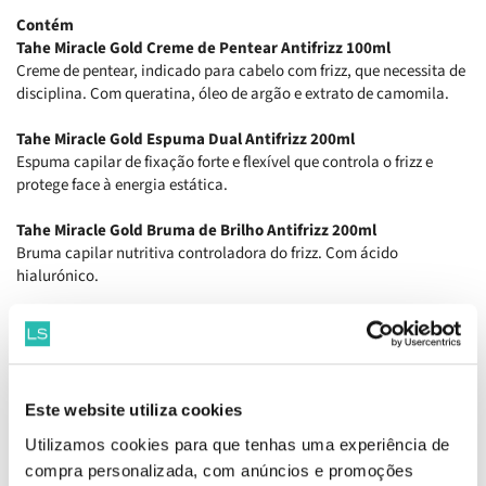
Contém
Tahe Miracle Gold Creme de Pentear Antifrizz 100ml
Creme de pentear, indicado para cabelo com frizz, que necessita de
disciplina. Com queratina, óleo de argão e extrato de camomila.
Tahe Miracle Gold Espuma Dual Antifrizz 200ml
Espuma capilar de fixação forte e flexível que controla o frizz e
protege face à energia estática.
Tahe Miracle Gold Bruma de Brilho Antifrizz 200ml
Bruma capilar nutritiva controladora do frizz. Com ácido
hialurónico.
Tahe Miracle Gold Gel Antifrizz 50ml
Gel anti-frizz e anti-humidade, com proteção térmica, para uma
maior duração do penteado. Com queratina vegetal, óleo de argão
e extrato de camomila.
Este website utiliza cookies
Utilizamos cookies para que tenhas uma experiência de
Produtos Relacionados
compra personalizada, com anúncios e promoções