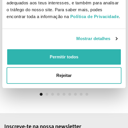
adequados aos teus interesses, e também para analisar
o tráfego do nosso site. Para saber mais, podes
encontrar toda a informação na
Política de Privacidade
.
Tahe Miracle Gold
Tahe Miracle Gold
Shampoo Antifrizz 300ml
Shampoo Antifrizz 1000ml
Mostrar detalhes
Permitir todos
12.
22.
50
50
89
00
€
13.
€
25.
€
PVPR
€
PVPR
Rejeitar
ADICIONAR
ADICIONAR
Inscreve-te na nossa newsletter