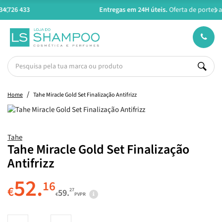
Entregas em 24H úteis.
Oferta de portes a partir de €45*
Home
Tahe Miracle Gold Set Finalização Antifrizz
Tahe
Tahe Miracle Gold Set Finalização
Antifrizz
52.
16
€
27
59.
€
PVPR