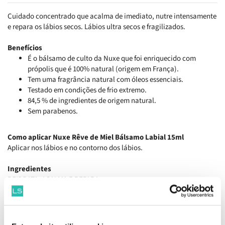
Cuidado concentrado que acalma de imediato, nutre intensamente
e repara os lábios secos. Lábios ultra secos e fragilizados.
Benefícios
É o bálsamo de culto da Nuxe que foi enriquecido com
própolis que é 100% natural (origem em França).
Tem uma fragrância natural com óleos essenciais.
Testado em condições de frio extremo.
84,5 % de ingredientes de origem natural.
Sem parabenos.
Como aplicar Nuxe Rêve de Miel Bálsamo Labial 15ml
Aplicar nos lábios e no contorno dos lábios.
Ingredientes
REIDRATA, ACALMA E REPARA
Óleos vegetais preciosos (Amêndoa doce e Rosa Mosqueta) + Cera
de abelha
Manteiga de Karité (concentração reforçada) + Alantoína
Mel