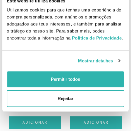
Este website utiliza cookies
Oleoactivo® de Própolis
EAN: 3264680015809
Utilizamos cookies para que tenhas uma experiência de
compra personalizada, com anúncios e promoções
adequados aos teus interesses, e também para analisar
Comentários
o tráfego do nosso site. Para saber mais, podes
encontrar toda a informação na
Política de Privacidade
.
Produtos Relacionados
Mostrar detalhes
Nuxe Rêve de Miel Creme
Permitir todos
Nuxe Rêve de Miel Gel de
de Rosto Dia e Noite 50ml
Limpeza e
Desmaquilhante 200ml
Rejeitar
13.
25.
51
95
50
55
€
18.
€
35.
€
PVPR
€
PVPR
ADICIONAR
ADICIONAR