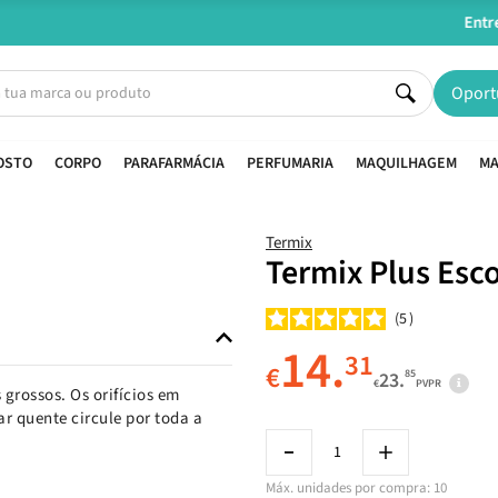
Entregas em 24H úteis.
Oferta de portes a partir de €45*
Oport
OSTO
CORPO
PARAFARMÁCIA
PERFUMARIA
MAQUILHAGEM
MA
Termix
Termix Plus Esc
5
14.
31
€
85
23.
€
PVPR
grossos. Os orifícios em
r quente circule por toda a
Máx. unidades por compra: 10