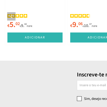
5.
9.
02
06
60
07
€
9.
€
10.
€
PVPR
€
PVPR
ADICIONAR
ADICIONA
Inscreve-te 
Sim, desejo re