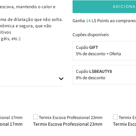
 escova, mantendo o calor e
ADICIONA
ema de dilatação que não solta.
Ganha
14
LS Points ao comprares
gonômica e segura, que não
itivos
Cupões disponíveis
géis, etc.)
Cupão
GIFT
5% de desconto + Oferta
Cupão
LSBEAUTY8
8% de desconto
sional 17mm
Termix Escova Professional 23mm
Termix Esc