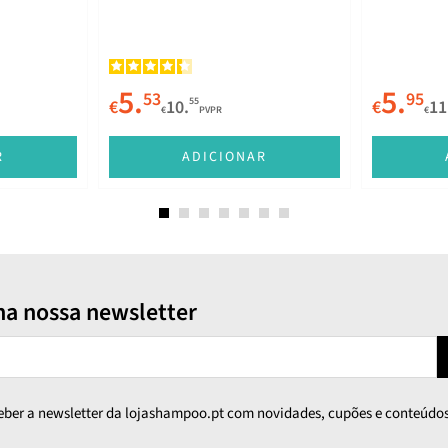
5.
5.
53
95
55
€
10.
€
11
€
PVPR
€
R
ADICIONAR
na nossa newsletter
ceber a newsletter da lojashampoo.pt com novidades, cupões e conteúdos