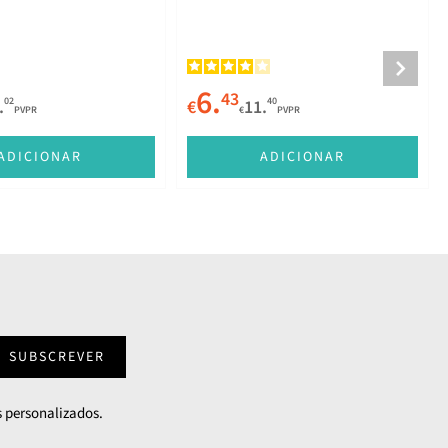
6.
43
02
40
.
€
11.
PVPR
€
PVPR
ADICIONAR
ADICIONAR
SUBSCREVER
 personalizados.