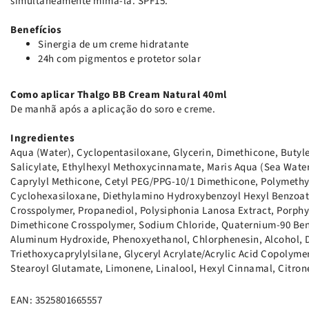
simultaneamente mimá-la. SPF15.
Benefícios
Sinergia de um creme hidratante
24h com pigmentos e protetor solar
Como aplicar Thalgo BB Cream Natural 40ml
De manhã após a aplicação do soro e creme.
Ingredientes
Aqua (Water), Cyclopentasiloxane, Glycerin, Dimethicone, Butyle
Salicylate, Ethylhexyl Methoxycinnamate, Maris Aqua (Sea Water
Caprylyl Methicone, Cetyl PEG/PPG-10/1 Dimethicone, Polymethy
Cyclohexasiloxane, Diethylamino Hydroxybenzoyl Hexyl Benzoat
Crosspolymer, Propanediol, Polysiphonia Lanosa Extract, Porph
Dimethicone Crosspolymer, Sodium Chloride, Quaternium-90 Bent
Aluminum Hydroxide, Phenoxyethanol, Chlorphenesin, Alcohol, 
Triethoxycaprylylsilane, Glyceryl Acrylate/Acrylic Acid Copolyme
Stearoyl Glutamate, Limonene, Linalool, Hexyl Cinnamal, Citrone
EAN: 3525801665557