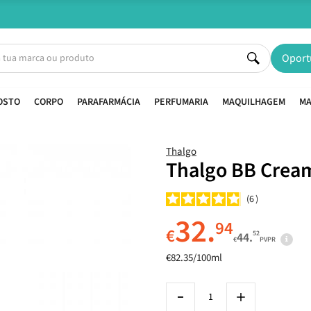
Entregas em 24H úteis.
Oferta de portes a partir de €45*
Oport
OSTO
CORPO
PARAFARMÁCIA
PERFUMARIA
MAQUILHAGEM
MA
Thalgo
Thalgo BB Cream
6
32.
94
€
52
44.
€
PVPR
€82.35/100ml