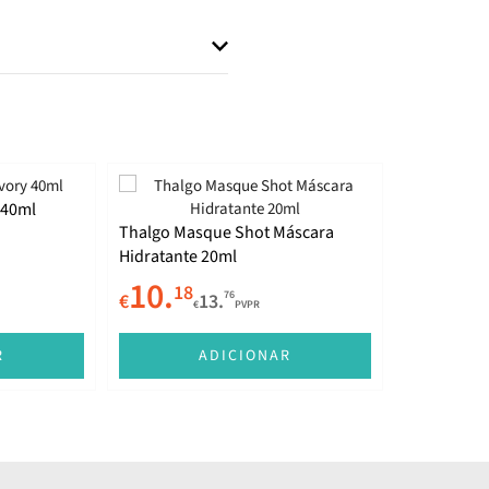
 40ml
Thalgo Masque Shot Máscara
Hidratante 20ml
10.
18
76
€
13.
€
PVPR
R
ADICIONAR