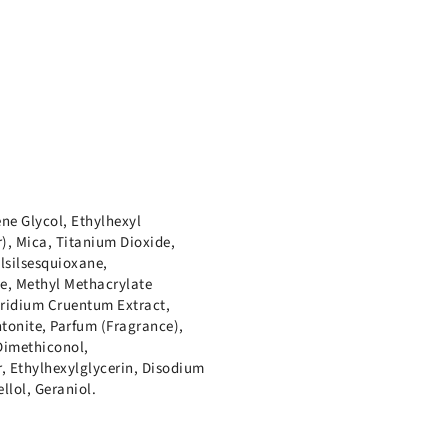
ne Glycol, Ethylhexyl
), Mica, Titanium Dioxide,
lsilsesquioxane,
e, Methyl Methacrylate
yridium Cruentum Extract,
onite, Parfum (Fragrance),
Dimethiconol,
r, Ethylhexylglycerin, Disodium
llol, Geraniol.