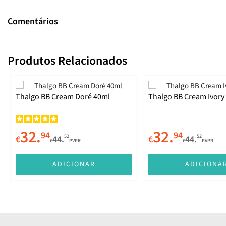
Comentários
Produtos Relacionados
Thalgo BB Cream Doré 40ml
Thalgo BB Cream Ivory
32.
32.
94
94
52
52
€
44.
€
44.
€
PVPR
€
PVPR
ADICIONAR
ADICIONA