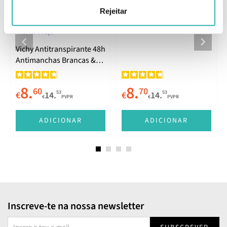
Tratamento Intensivo
Rejeitar
Antitranspirante 72h 50ml
Melhor Preço
Vichy Antitranspirante 48h
Antimanchas Brancas &
Amarelas 50ml
8.
8.
60
70
53
53
€
14.
€
14.
€
PVPR
€
PVPR
E
ADICIONAR
ADICIONAR
Inscreve-te na nossa newsletter