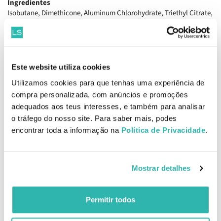
Ingredientes
Isobutane, Dimethicone, Aluminum Chlorohydrate, Triethyl Citrate,
Dimethiconol, Isopropyl Palmitate, Parfum / Fragrance, Perlite,
Stearalkonium Bentonite.
EAN: 3337871310592
Este website utiliza cookies
Informações de Segurança
Utilizamos cookies para que tenhas uma experiência de
compra personalizada, com anúncios e promoções
Informações de Fabricante
adequados aos teus interesses, e também para analisar
o tráfego do nosso site. Para saber mais, podes
encontrar toda a informação na
Política de Privacidade
.
Produtos Relacionados
Mostrar detalhes
Melhor Preço
Permitir todos
Vichy Stress Resist