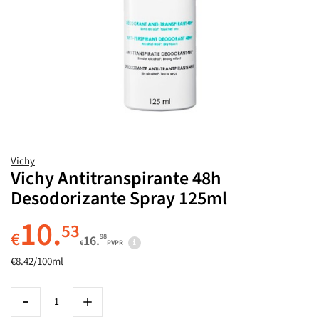
Vichy
Vichy Antitranspirante 48h
Desodorizante Spray 125ml
10.
53
€
98
16.
€
PVPR
€8.42/100ml