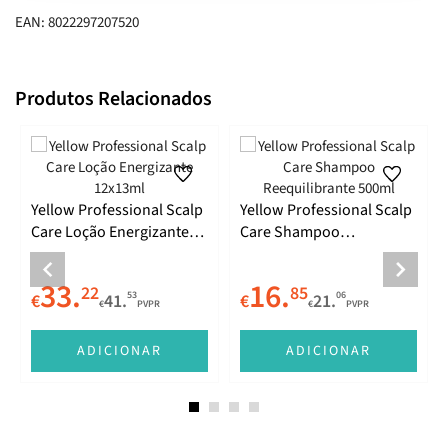
EAN: 8022297207520
Produtos Relacionados
Yellow Professional Scalp
Yellow Professional Scalp
Care Loção Energizante
Care Shampoo
12x13ml
Reequilibrante 500ml
33.
16.
22
85
53
06
€
41.
€
21.
€
PVPR
€
PVPR
ADICIONAR
ADICIONAR