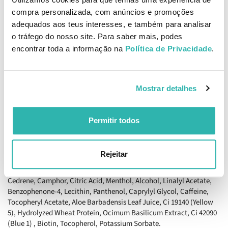
compra personalizada, com anúncios e promoções
Como aplicar
adequados aos teus interesses, e também para analisar
Aplicar sobre o couro cabeludo e cabelo molhados, massajar
o tráfego do nosso site. Para saber mais, podes
suavemente, deixar atuar durante 1 a 2 minutos e enxaguar
encontrar toda a informação na
Política de Privacidade
.
abundantemente, repetindo se necessário.
Ingredientes
Aqua (Water), Sodium C14-16 Olefin Sulfonate, Cocamidopropyl
Mostrar detalhes
Betaine, Phenoxyethanol, Peg-40 Hydrogenated Castor Oil,
Trideceth-2 Carboxamide Mea, Ethylhexylglycerin, Menthyl
Lactate, Sodium Chloride, Parfum (Fragrance), Sodium Benzoate,
Permitir todos
Polyquaternium-7, Laureth-2, Peg/Ppg-120/10 Trimethylolpropane
Trioleate, Rosmarinus Officinalis (Rosemary) Leaf Oil, Disodium
Edta, Tetramethyl Acetyloctahydronaphthalenes, Polyquaternium-
Rejeitar
11, Hexamethylindanopyran, Alpha-Glucan Oligosaccharide, Guar
Hydroxypropyltrimonium Chloride, Pinene, Limonene, Acetyl
Cedrene, Camphor, Citric Acid, Menthol, Alcohol, Linalyl Acetate,
Benzophenone-4, Lecithin, Panthenol, Caprylyl Glycol, Caffeine,
Tocopheryl Acetate, Aloe Barbadensis Leaf Juice, Ci 19140 (Yellow
5), Hydrolyzed Wheat Protein, Ocimum Basilicum Extract, Ci 42090
(Blue 1) , Biotin, Tocopherol, Potassium Sorbate.