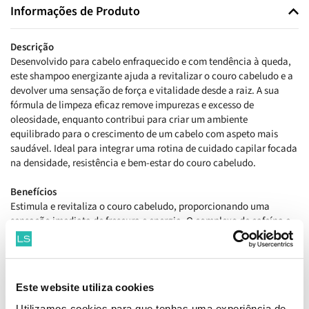
Informações de Produto
Descrição
Desenvolvido para cabelo enfraquecido e com tendência à queda,
este shampoo energizante ajuda a revitalizar o couro cabeludo e a
devolver uma sensação de força e vitalidade desde a raiz. A sua
fórmula de limpeza eficaz remove impurezas e excesso de
oleosidade, enquanto contribui para criar um ambiente
equilibrado para o crescimento de um cabelo com aspeto mais
saudável. Ideal para integrar uma rotina de cuidado capilar focada
na densidade, resistência e bem-estar do couro cabeludo.
Benefícios
Estimula e revitaliza o couro cabeludo, proporcionando uma
sensação imediata de frescura e energia. O complexo de cafeína e
biotina ajuda a fortalecer os fios fragilizados, enquanto os
ingredientes prebióticos contribuem para o equilíbrio do
microbioma do couro cabeludo. Com a utilização contínua, o
cabelo apresenta uma aparência mais resistente, encorpada e
Este website utiliza cookies
densa, favorecendo uma redução visível da queda associada à
quebra e à fragilidade capilar.
Utilizamos cookies para que tenhas uma experiência de