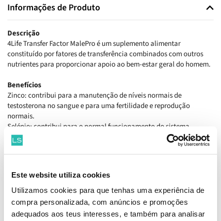
Informações de Produto
Descrição
4Life Transfer Factor MalePro é um suplemento alimentar
constituído por fatores de transferência combinados com outros
nutrientes para proporcionar apoio ao bem-estar geral do homem.
Benefícios
Zinco: contribui para a manutenção de níveis normais de
testosterona no sangue e para uma fertilidade e reprodução
normais.
Selénio: contribui para o normal funcionamento do sistema
imunitário e para a normal espermatogénese.
Fatores de transferência provenientes do colostro bovino e da gema
de ovo de galinha.
Inclui Sabal e Licopeno para o bem-estar masculino.
Este website utiliza cookies
Fornece Isoflavonas, extrato de brócolos e antioxidantes.
Utilizamos cookies para que tenhas uma experiência de
Como tomar
compra personalizada, com anúncios e promoções
Tomar 1 cápsula por dia.
adequados aos teus interesses, e também para analisar