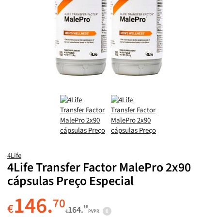
4Life
4Life Transfer Factor MalePro 2x90
cápsulas Preço Especial
146.
70
€
16
164.
€
PVPR