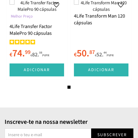
4Life Transform Man 120
Melhor Preço
cápsulas
4Life Transfer Factor
MalePro 90 cápsulas
74.
50.
99
87
08
44
€
82.
€
52.
€
PVPR
€
PVPR
ADICIONAR
ADICIONAR
Inscreve-te na nossa newsletter
SUBSCREVER