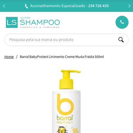
 Especializado -
234 726 433
Entregas em 24H úteis.
Home
Barral BabyProtect Linimento Creme Muda Fralda 500ml