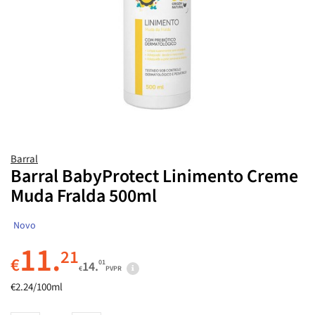
Barral
Barral BabyProtect Linimento Creme
Muda Fralda 500ml
Novo
11.
21
€
01
14.
€
PVPR
€2.24/100ml