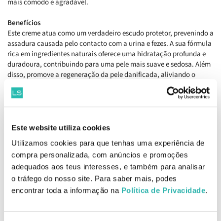
mais cómodo e agradável.
Benefícios
Este creme atua como um verdadeiro escudo protetor, prevenindo a
assadura causada pelo contacto com a urina e fezes. A sua fórmula
rica em ingredientes naturais oferece uma hidratação profunda e
duradoura, contribuindo para uma pele mais suave e sedosa. Além
disso, promove a regeneração da pele danificada, aliviando o
desconforto e proporcionando um efeito calmante imediato. Ao
utilizares este creme, estás a garantir que a pele do teu bebé
permaneça saudável e livre de irritações.
Como aplicar
Este website utiliza cookies
Aplicar uma camada generosa na zona da fralda limpa e seca
Utilizamos cookies para que tenhas uma experiência de
sempre que necessário.
compra personalizada, com anúncios e promoções
adequados aos teus interesses, e também para analisar
Ingredientes
Helianthus Annuus Seed Oil, Aqua, Glycerin, Cera Alba, Linum
o tráfego do nosso site. Para saber mais, podes
Usitatissimum Seed Oil, Magnesium Sulfate, Simmondsia Chinensis
encontrar toda a informação na
Política de Privacidade
.
Seed Oil, Alpha-Glucan Oligosaccharide, Butylene Glycol, Inulin,
Magnesium Hydroxide, Octyldodecanol, Octyldodecyl Xyloside,
PEG-30 Dipolyhydroxystearate, Tocopheryl Acetate,