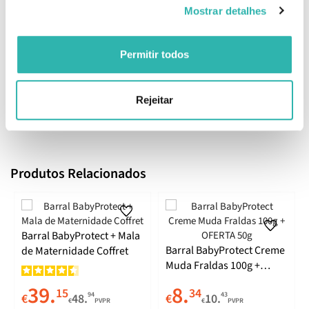
Mostrar detalhes
Xylose.Helianthus Annuus Seed Oil, Aqua, Glycerin, Cera Alba,
Linum Usitatissimum Seed Oil, Magnesium Sulfate, Simmondsia
Chinensis Seed Oil, Alpha-Glucan Oligosaccharide, Butylene
Permitir todos
Glycol, Inulin, Magnesium Hydroxide, Octyldodecanol,
Octyldodecyl Xyloside, PEG-30 Dipolyhydroxystearate, Tocopheryl
Acetate, Xylose.
Rejeitar
EAN: 5600360018971
Produtos Relacionados
Barral BabyProtect + Mala
Barral BabyProtect Creme
de Maternidade Coffret
Muda Fraldas 100g +
OFERTA 50g
39.
8.
15
34
94
43
€
48.
€
10.
€
PVPR
€
PVPR