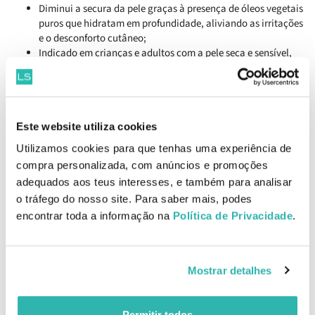
Diminui a secura da pele graças à presença de óleos vegetais
puros que hidratam em profundidade, aliviando as irritações
e o desconforto cutâneo;
Indicado em crianças e adultos com a pele seca e sensível,
com tendência para irritações, pele a repuxar ou com
descamação.
Indicações
Este website utiliza cookies
Pele seca e sensível com tendência para irritações;
Limpeza da pele.
Utilizamos cookies para que tenhas uma experiência de
compra personalizada, com anúncios e promoções
adequados aos teus interesses, e também para analisar
Como aplicar
Aplicar uma pequena quantidade sobre a pele previamente
o tráfego do nosso site. Para saber mais, podes
molhada e massajar suavemente. Enxaguar.
encontrar toda a informação na
Política de Privacidade
.
Ingredientes
Aveia, óleo de amêndoas e óleo de Karité.
Mostrar detalhes
EAN: 5600360018117
Comentários
Permitir todos