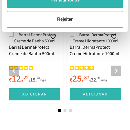
Rejeitar
Produtos Relacionados
Barral DermaProtect
Barral DermaProtect
Creme de Banho 500ml
Creme Hidratante 1000ml
12.
25.
22
87
28
34
€
15.
€
32.
€
PVPR
€
PVPR
ADICIONAR
ADICIONAR