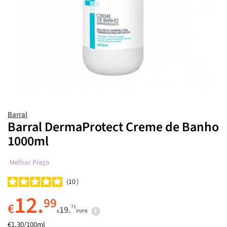
Barral
Barral DermaProtect Creme de Banho
1000ml
Melhor Preço
10
12.
99
€
71
19.
€
PVPR
€1.30/100ml