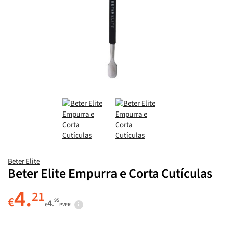
Beter Elite
Beter Elite Empurra e Corta Cutículas
4.
21
€
95
4.
€
PVPR