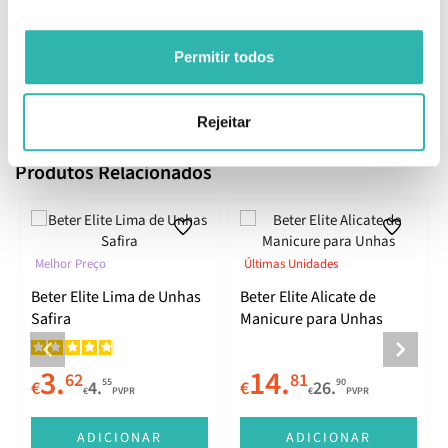
Como aplicar
Utilizar após um banho quente ou uma imersão das unhas em água
morna para amolecer as cutículas.
Permitir todos
EAN: 8412122640651
Rejeitar
Produtos Relacionados
Melhor Preço
Últimas Unidades
Beter Elite Lima de Unhas
Beter Elite Alicate de
Safira
Manicure para Unhas
3.
14.
62
81
55
90
€
4.
€
26.
€
PVPR
€
PVPR
E
ADICIONAR
ADICIONAR