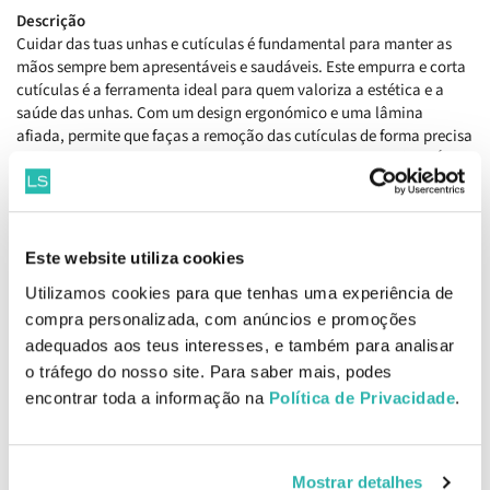
Descrição
Cuidar das tuas unhas e cutículas é fundamental para manter as
mãos sempre bem apresentáveis e saudáveis. Este empurra e corta
cutículas é a ferramenta ideal para quem valoriza a estética e a
saúde das unhas. Com um design ergonómico e uma lâmina
afiada, permite que faças a remoção das cutículas de forma precisa
e sem esforço, contribuindo para um acabamento impecável. É
perfeito para usar em casa ou até mesmo em serviços profissionais,
garantindo que as tuas unhas estejam sempre no seu melhor
estado.
Este website utiliza cookies
Benefícios
Utilizamos cookies para que tenhas uma experiência de
Ao utilizar este empurra e corta cutículas, sentes um cuidado
superior com as tuas mãos. A sua lâmina de alta qualidade permite
compra personalizada, com anúncios e promoções
uma remoção eficaz e segura das cutículas, evitando desconfortos
adequados aos teus interesses, e também para analisar
e cortes indesejados. Notarás que, após utilizar esta ferramenta, as
o tráfego do nosso site. Para saber mais, podes
tuas unhas ficam mais limpas e bem definidas, realçando a sua
encontrar toda a informação na
Política de Privacidade
.
beleza natural. Com um manuseio fácil, torna-se a tua aliada ideal,
não só para embelezar, mas também para ajudar a prevenir
infeções.
Mostrar detalhes