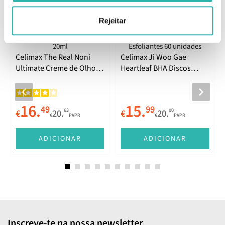
Produtos Relacionados
Rejeitar
Celimax The Real Noni
Celimax Ji Woo Gae
Ultimate Creme de Olhos
Heartleaf BHA Discos
20ml
Esfoliantes 60 unidades
16.
15.
49
99
63
00
€
20.
€
20.
€
PVPR
€
PVPR
E
ADICIONAR
ADICIONAR
Inscreve-te na nossa newsletter