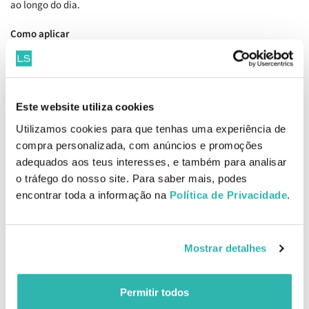
ao longo do dia.
Como aplicar
Aplicar sobre o rosto húmido, massajar suavemente até formar
espuma e enxaguar abundantemente com água morna.
Ingredientes
Water, Myristic Acid, Glycerin, Propylene Glycol, Potassium
Este website utiliza cookies
Hydroxide, Lauric Acid, Palmitic Acid, Stearic Acid, Peg-75, Glyceryl
Utilizamos cookies para que tenhas uma experiência de
Stearate, Peg-100 Stearate, Salicylic Acid, Fragrance, Poloxamer
compra personalizada, com anúncios e promoções
184, Phenoxyethanol, Butylene Glycol, Disodium EDTA, 1,2-
adequados aos teus interesses, e também para analisar
Hexanediol, Hydrogenated Lecithin, Ficus Carica (Fig) Fruit
Extract, Centella Asiatica Extract, Ulmus Davidiana Root Extract,
o tráfego do nosso site. Para saber mais, podes
Amaranthus Caudatus Seed Extract, Undaria Pinnatifida Extract,
encontrar toda a informação na
Política de Privacidade
.
Ceramide NP, Moroccan Lava Clay, Canadian Colloidal Clay, BHT,
Sodium Bicarbonate, Oyster Shell Extract, Sea Silt Extract,
Spirulina Platensis Extract.
Mostrar detalhes
EAN: 8809626562921
Permitir todos