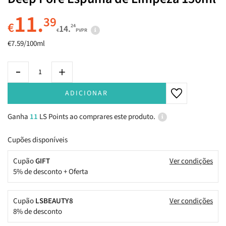
11.
39
€
24
14.
€
PVPR
€7.59/100ml
ADICIONAR
Ganha
11
LS Points ao comprares este produto.
Cupões disponíveis
Cupão
GIFT
Ver condições
5% de desconto + Oferta
Cupão
LSBEAUTY8
Ver condições
8% de desconto