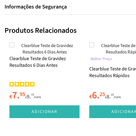
Informações de Segurança
Produtos Relacionados
Clearblue Teste de Gravidez
Melhor Preço
Resultados 6 Dias Antes
Clearblue Teste de Gra
Resultados Rápidos
7.
6.
95
25
70
20
€
9.
€
8.
€
PVPR
€
PVPR
ADICIONAR
ADICIONA