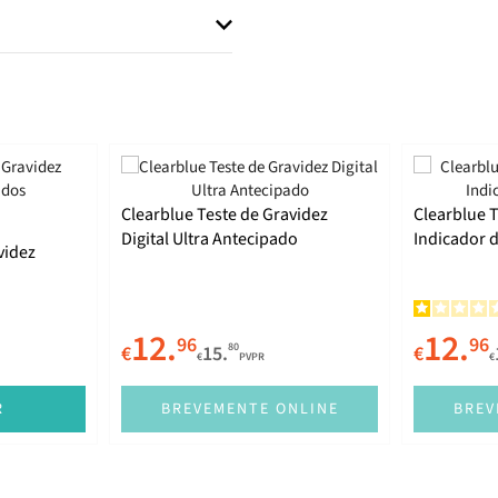
Clearblue Teste de Gravidez
Clearblue 
Digital Ultra Antecipado
Indicador 
videz
12.
12.
96
96
80
€
15.
€
€
PVPR
€
R
BREVEMENTE ONLINE
BREV