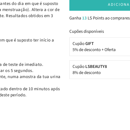
s antes do dia em que é suposto
ADICIONA
a menstruação). Altera a cor de
te. Resultados obtidos em 3
Ganha
13
LS Points ao comprares
Cupões disponíveis
m que é suposto ter início a
Cupão
GIFT
5% de desconto + Oferta
a de teste de imediato.
Cupão
LSBEAUTY8
ar os 5 segundos.
8% de desconto
te, numa amostra da tua urina
ltado dentro de 10 minutos após
deste período.