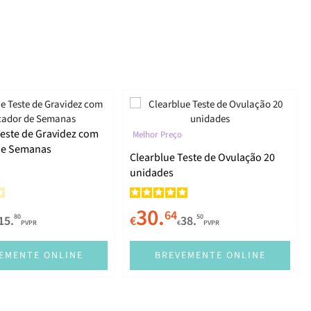
Teste de Gravidez com
Melhor Preço
de Semanas
Clearblue Teste de Ovulação 20
unidades
30.
64
80
50
15.
€
38.
PVPR
€
PVPR
EMENTE ONLINE
BREVEMENTE ONLINE