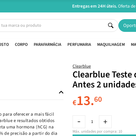
Entregas em 24H úteis.
Oferta de portes a partir de €45*
Oport
OSTO
CORPO
PARAFARMÁCIA
PERFUMARIA
MAQUILHAGEM
MA
Clearblue
Clearblue Teste 
Antes 2 unidade
13.
60
€
 para oferecer a mais fácil
arblue e resultados obtidos
teta uma hormona (hCG) na
Máx. unidades por compra: 10
% de precisão a partir do dia