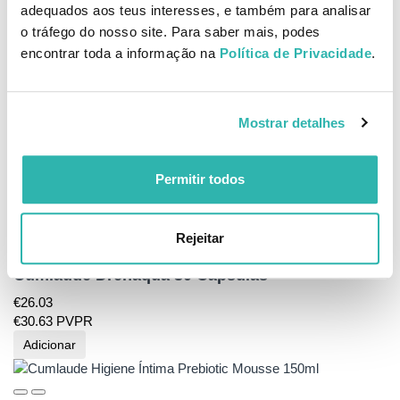
adequados aos teus interesses, e também para analisar
€
18.
60
PVPR
o tráfego do nosso site. Para saber mais, podes
Adicionar
encontrar toda a informação na
Política de Privacidade
.
Cumlaude Hidratante Externo CLX 30ml
Mostrar detalhes
4.5
/
5
-
2
opiniões
€
13.
09
Permitir todos
€
15.
40
PVPR
Adicionar
Rejeitar
Cumlaude Drenaqua 30 Cápsulas
€
26.
03
€
30.
63
PVPR
Adicionar