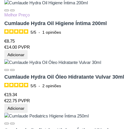
Melhor Preço
Cumlaude Hydra Oil Higiene Íntima 200ml
5
/
5
-
1
opiniões
€
8.
75
€
14.
00
PVPR
Adicionar
Cumlaude Hydra Oil Óleo Hidratante Vulvar 30ml
5
/
5
-
2
opiniões
€
19.
34
€
22.
75
PVPR
Adicionar