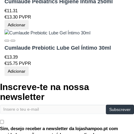
Cumlaude Pediatrics Higiene Íntima 250ml
€
11.
31
€
13.
30
PVPR
Adicionar
Cumlaude Prebiotic Lube Gel Íntimo 30ml
€
13.
39
€
15.
75
PVPR
Adicionar
Inscreve-te na nossa
newsletter
Subscrever
Sim, desejo receber a newsletter da lojashampoo.pt com