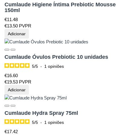
Cumlaude Higiene Íntima Prebiotic Mousse
150ml
€
11.
48
€
13.
50
PVPR
Adicionar
Cumlaude Óvulos Prebiotic 10 unidades
5
/
5
-
1
opiniões
€
16.
60
€
19.
53
PVPR
Adicionar
Cumlaude Hydra Spray 75ml
5
/
5
-
1
opiniões
€
17.
42