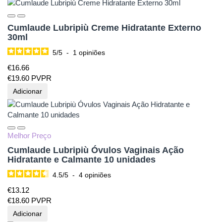
Cumlaude Lubripiù Creme Hidratante Externo
30ml
5
/
5
-
1
opiniões
€
16.
66
€
19.
60
PVPR
Adicionar
Melhor Preço
Cumlaude Lubripiù Óvulos Vaginais Ação
Hidratante e Calmante 10 unidades
4.5
/
5
-
4
opiniões
€
13.
12
€
18.
60
PVPR
Adicionar