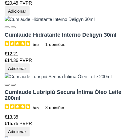
€
20.
49
PVPR
Adicionar
Cumlaude Hidratante Interno Deligyn 30ml
5
/
5
-
1
opiniões
€
12.
21
€
14.
36
PVPR
Adicionar
Cumlaude Lubripiù Secura Íntima Óleo Leite
200ml
5
/
5
-
3
opiniões
€
13.
39
€
15.
75
PVPR
Adicionar