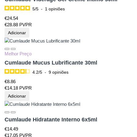
5
/
5
-
1
opiniões
€
24.
54
€
28.
88
PVPR
Adicionar
Melhor Preço
Cumlaude Mucus Lubrificante 30ml
4.2
/
5
-
9
opiniões
€
8.
86
€
14.
18
PVPR
Adicionar
Cumlaude Hidratante Interno 6x5ml
€
14.
49
€
17.
05
PVPR