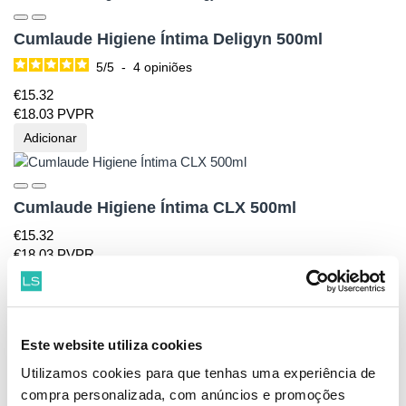
Cumlaude Higiene Íntima Deligyn 500ml
5
/
5
-
4
opiniões
€
15.
32
€
18.
03
PVPR
Adicionar
Cumlaude Higiene Íntima CLX 500ml
€
15.
32
€
18.
03
PVPR
Adicionar
Este website utiliza cookies
Cumlaude Óvulos CLX 10 unidades
Utilizamos cookies para que tenhas uma experiência de
5
/
5
-
1
opiniões
compra personalizada, com anúncios e promoções
€
15.
81