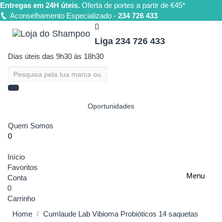
Entregas em 24H úteis.
Oferta de portes a partir de €45*
Aconselhamento Especializado -
234 726 433
Liga 234 726 433
Dias úteis das 9h30 às 18h30
Oportunidades
Quem Somos
0
Início
Favoritos
Menu
Conta
0
Carrinho
Home
Cumlaude Lab Vibioma Probióticos 14 saquetas