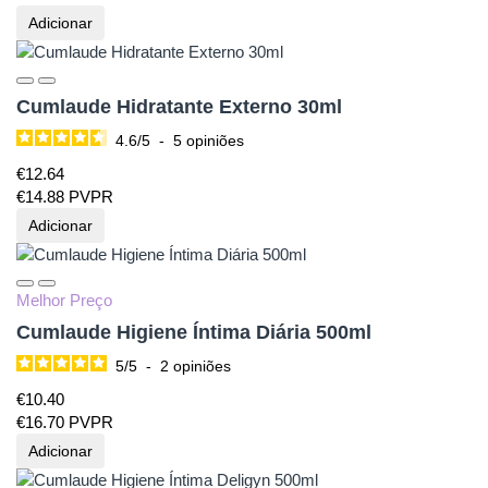
Adicionar
Cumlaude Hidratante Externo 30ml
4.6
/
5
-
5
opiniões
€
12.
64
€
14.
88
PVPR
Adicionar
Melhor Preço
Cumlaude Higiene Íntima Diária 500ml
5
/
5
-
2
opiniões
€
10.
40
€
16.
70
PVPR
Adicionar