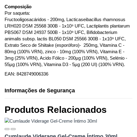
Composição
Por saqueta:
Fructooligosacáridos - 200mg, Lacticaseibacillus rhamnosus
LRH020 DSM 25568 300B - 1x10⁹ UFC, Lactiplantis plantarum
PBS067 DSM 24937 500B - 1x10⁹ UFC, Bifidobacterium
animalis subsp. lactis BL050 DSM 25566 300B - 1x10⁹ UFC,
Extrato Seco de Shiitake (esporóforo)- 250mg, Vitamina C -
80mg (100% VRN), zinco - 10mg (100% VRN), Vitamina E -
3mg (25% VRN), Acido Fólico - 200µg (100% VRN), Selénio -
55µg (100% VRN), Vitamina D3 - 5µg (200 UI) (100% VRN).
EAN: 8428749006336
Informações de Segurança
Produtos Relacionados
Cumlaude Viderage Gel-Creme Íntimo 30ml