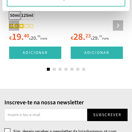
Bodifying Fluid 50ml
Wax 75ml
50ml
125ml
19.
28.
40
23
00
10
€
20.
€
29.
€
PVPR
€
PVPR
ADICIONAR
ADICIONAR
Inscreve-te na nossa newsletter
SUBSCREVER
Sim, desejo receber a newsletter da lojashampoo.pt com