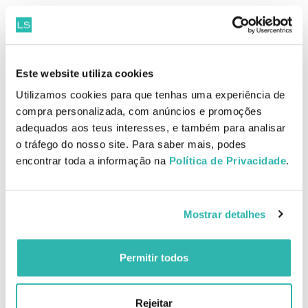
Benefícios
Confere textura aos cabelos secos
Define de forma extra forte
Não deixa resíduos, efeito seco ao tacto
Este website utiliza cookies
Separa bem as madeixas
Utilizamos cookies para que tenhas uma experiência de
compra personalizada, com anúncios e promoções
Como aplicar Davines More Inside Strong Dry Wax 75ml
adequados aos teus interesses, e também para analisar
Aplicar uma pequena quantidade de produto nos cabelos secos e
o tráfego do nosso site. Para saber mais, podes
modelar como pretender. Desafie a gravidade: aplique nos cabelos
secos More Inside Dry Texturizer na base e termine com More Inside
encontrar toda a informação na
Política de Privacidade
.
Strong Dry Wax.
EAN: 8004608251972
Mostrar detalhes
Produtos Relacionados
Permitir todos
Rejeitar
Davines Liquid Spell
Davines More Inside Shine