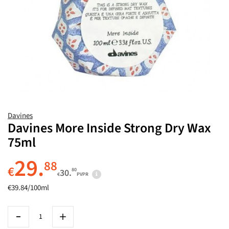
Davines
Davines More Inside Strong Dry Wax
75ml
29.
88
€
80
30.
€
PVPR
€39.84/100ml