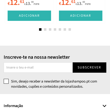
12.
12.
61
61
00
00
€
13.
€
13.
€
PVPR
€
PVPR
ADICIONAR
ADICIONAR
Inscreve-te na nossa newsletter
SUBSCREVER
Sim, desejo receber a newsletter da lojashampoo.pt com
novidades, cupões e conteúdos personalizados.
Informação