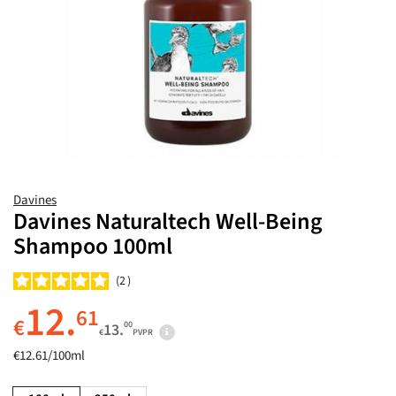
Davines
Davines Naturaltech Well-Being
Shampoo 100ml
2
12.
61
€
00
13.
€
PVPR
€12.61/100ml