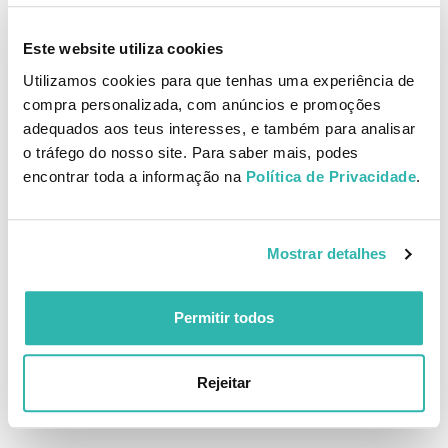
diária.
Este website utiliza cookies
Como aplicar
Aplicar no cabelo e couro cabeludo húmidos, massajar suavemente
Utilizamos cookies para que tenhas uma experiência de
até formar espuma e enxaguar abundantemente, repetindo se
compra personalizada, com anúncios e promoções
necessário.
adequados aos teus interesses, e também para analisar
o tráfego do nosso site. Para saber mais, podes
Ingredientes
encontrar toda a informação na
Política de Privacidade
.
Aqua / Water / Eau, Sodium Lauroyl Methyl Isethionate,
Cocamidopropyl Betaine, Disodium Cocoamphodiacetate,
Glycerin, Sodium Lauroyl Sarcosinate, Decyl Glucoside, Sodium
Chloride, Polysorbate 20, Benzyl Alcohol, Parfum / Fragrance,
Mostrar detalhes
Acrylates/C10-30 Alkyl Acrylate Crosspolymer, Sodium Benzoate,
Dicaprylyl Ether, Glycol Distearate, Trisodium Ethylenediamine
Disuccinate, Polyquaternium-10, Lauryl Alcohol, Limonene, Guar
Permitir todos
Hydroxypropyltrimonium Chloride, Tetrasodium Glutamate
Diacetate, Coco-Glucoside, Echinacea Pallida Extract, Benzyl
Salicylate, Glyceryl Stearate, Glyceryl Oleate, Sodium Hydroxide,
Rejeitar
Hexyl Cinnamal, Citric Acid.
EAN: 8004608256786