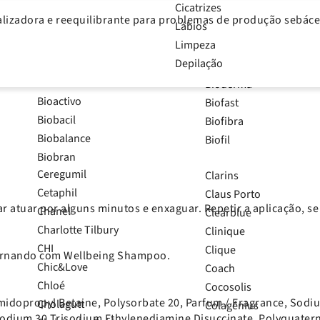
Todos os Tipos de Cabelo
Psoríase
Cicatrizes
Bio Extratus
Bioclin
izadora e reequilibrante para problemas de produção sebáce
Lábios
Bio-Hera
Biocyte
Limpeza
Bio-Kult
Biodance
Depilação
Bio-Oil
Biodepur
Bio-Ritmo
Bioderma
Bioactivo
Biofast
Biobacil
Biofibra
Biobalance
Biofil
Biobran
Ceregumil
Clarins
Cetaphil
Claus Porto
 atuar por alguns minutos e enxaguar. Repetir a aplicação, se
Chanel
Clearblue
Charlotte Tilbury
Clinique
CHI
Clique
ternando com Wellbeing Shampoo.
Chic&Love
Coach
Chloé
Cocosolis
amidopropyl Betaine, Polysorbate 20, Parfum / Fragrance, Sod
Cholagutt
Colagénius
ium 30 Trisodium Ethylenediamine Disuccinate, Polyquaterni