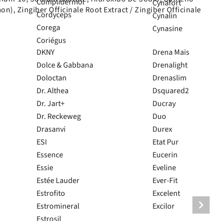
Complidermol
Cynafort
), Zingiber Officinale Root Extract / Zingiber Officinale
Cordyceps
Cynalin
Corega
Cynasine
Coriégus
DKNY
Drena Mais
Dolce & Gabbana
Drenalight
Doloctan
Drenaslim
Dr. Althea
Dsquared2
Dr. Jart+
Ducray
Dr. Reckeweg
Duo
Drasanvi
Durex
ESI
Etat Pur
Essence
Eucerin
Essie
Eveline
Estée Lauder
Ever-Fit
Estrofito
Excelent
Estromineral
Excilor
Estrosil