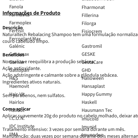
Fanola
Fharmonat
Informações de Produto
Farmavita
Fillerina
Farmoplex
Filorga
Descrição
Ferrisil
Fisiocrem
Naturaltech Rebalacing Shampoo tem uma formulação normalizad
Ferroplant Max
couro cabeludo limpo.
Galénic
Gastromil
Ganomax
GESKE
Benefícios
Normaliza e reequilibra a produção sebácea.
Garnier
GestaCare
Ação antioxidante.
Gastopan
GHD
Ação adstringente e calmante sobre a glândula sebácea.
H&S
Halloween
Ingredientes ativos naturais.
Haemovit
Hansaplast
Hair-Vit
Happy Gummy
Sem parabenos, nem sulfatos.
Hairlox
Haskell
Como aplicar
Halibut
Hausmann Tec
Aplicar suavemente 20g do produto no cabelo molhado, deixar atua
I.C.O.N.
Imucold
IDC Institute
Imunid
Tratamento intensivo: 3 vezes por semana durante um mês.
IIMA
Imunoduo
Manutenção: duas vezes por semana durante dois meses altern