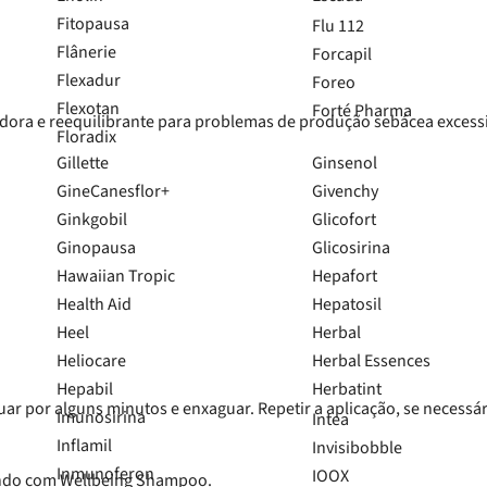
Fitopausa
Flu 112
Flânerie
Forcapil
Flexadur
Foreo
Flexotan
Forté Pharma
ora e reequilibrante para problemas de produção sebácea excess
Floradix
Gillette
Ginsenol
GineCanesflor+
Givenchy
Ginkgobil
Glicofort
Ginopausa
Glicosirina
Hawaiian Tropic
Hepafort
Health Aid
Hepatosil
Heel
Herbal
Heliocare
Herbal Essences
Hepabil
Herbatint
r por alguns minutos e enxaguar. Repetir a aplicação, se necessár
Imunosirina
Intea
Inflamil
Invisibobble
Inmunoferon
IOOX
ando com Wellbeing Shampoo.