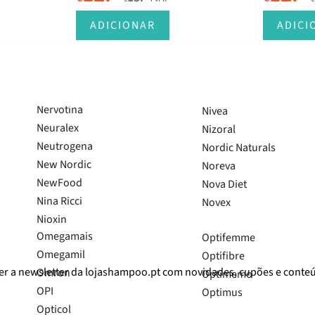
Mel Sports
Mesoestetic
Melamil
Michael Kors
ADICIONAR
ADICI
Melatonox
Microcell
Memochoc
Mielle
Memorium
Migradim
MemoStress
Nervotina
Nivea
Neuralex
Nizoral
Neutrogena
Nordic Naturals
New Nordic
Noreva
 nossa newsletter
NewFood
Nova Diet
Nina Ricci
Novex
Nioxin
SUBSCREVER
Omegamais
Optifemme
Omegamil
Optifibre
er a newsletter da lojashampoo.pt com novidades, cupões e conte
Omron
Optimemo
OPI
Optimus
Opticol