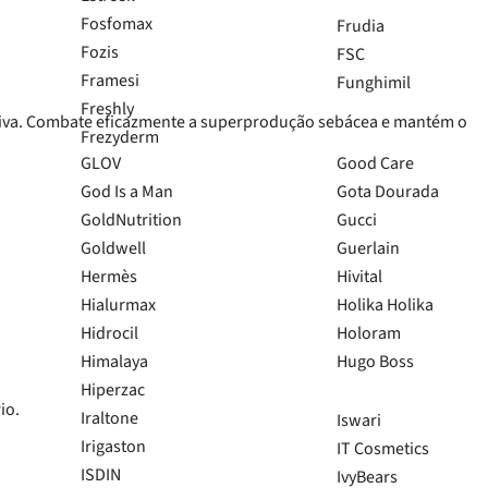
Fosfomax
Frudia
Fozis
FSC
Framesi
Funghimil
Freshly
iva. Combate eficazmente a superprodução sebácea e mantém o
Frezyderm
GLOV
Good Care
God Is a Man
Gota Dourada
GoldNutrition
Gucci
Goldwell
Guerlain
Hermès
Hivital
Hialurmax
Holika Holika
Hidrocil
Holoram
Himalaya
Hugo Boss
Hiperzac
io.
Iraltone
Iswari
Irigaston
IT Cosmetics
ISDIN
IvyBears