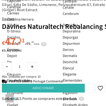
Capicilin
Centrum
Glicol, Edta De Sódio, Limoneno, Polyquaternium-67, Extrato D
Carefree
CeraVe
(Ginger) Root Extract.
Carmex
Cerebrum
Davines
Carolina Herrera
Davines Naturaltech Rebalancin
D'Aveia
Depsirina
D-Stress
Depuralina
47.
Darphin
Depurgaz
31
€
80
49.
Davidoff
Depurmon
€
PVPR
Davines
Dercos
€9.46/100ml
Depot
Dermatix
Depridil
Desinchá
Easylax
Elancyl
Easyslim
Elegante
Máx. unidades por compra: 10
Eau de Rochas
Elementales
PORTES GRÁTIS
Portugal Continental
Ecogenetics
Elemis
ADICIONAR
Ecophane
Elgydium
Ganha
47
LS Points ao comprares este produto.
Ecrinal
Elie Saab
Eladiet
Elizabeth Arden