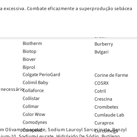
Biolimão
Bodyguard
a excessiva. Combate eficazmente a superprodução sebácea
Bional
Boiron
Bioscalin
Boticário
Bioseivas
Boucheron
BiotaMed
Braun
Biotherm
Burberry
Biotop
Bvlgari
Biover
Biprol
Colgate PerioGard
Corine de Farme
Colimil Baby
COSRX
 necessário.
Collaforce
Cotril
Collistar
Crescina
Collmar
Cromibetes
Color Wow
Cumlaude Lab
Comodynes
Curaprox
ium Olivamphoacetate, Sodium Lauroyl Sarcosinate, Benzyl
Compeed
Curcumega
um-10, Sodium Laurate, Hidróxido De Sódio, Butileno