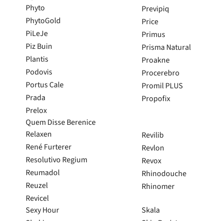
Phyto
Previpiq
PhytoGold
Price
Atendimento
PiLeJe
Primus
Piz Buin
Prisma Natural
Contacta-nos
Plantis
Proakne
Devoluções
Podovis
Procerebro
Resolução Alternativa de Litígios
Portus Cale
Promil PLUS
Prada
Propofix
Prelox
Quem Disse Berenice
Relaxen
Revilib
René Furterer
Revlon
Resolutivo Regium
Revox
Reumadol
Rhinodouche
Reuzel
Rhinomer
Revicel
Sexy Hour
Skala