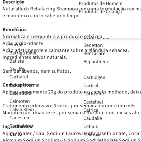
Descrição
Produtos de Homem
BaByliss Pro
Beard Club
Naturaltech Rebalacing Shampoo tem uma formulação normal
Produtos de Criança
Bacidofilus
Beauty of Joseon
e mantém o couro cabeludo limpo.
Balmain
Becozym C
Bam&Boo
Bêlisina
Benefícios
Bandido
Normaliza e reequilibra a produção sebácea.
Bella Aurora
Ação antioxidante.
Barral
Benetton
Ação adstringente e calmante sobre a glândula sebácea.
Barriga Killer
Benzacare
Ingredientes ativos naturais.
Batiste
Bepanthene
Be-Life
Sem parabenos, nem sulfatos.
Cacharel
Cartilogen
Calcibioforma
Como aplicar
Cartisil
Aplicar suavemente 20g do produto no cabelo molhado, deixar
Calêndula
Cartizone
Calmoten
Castelbel
Tratamento intensivo: 3 vezes por semana durante um mês.
Calvin Klein
Catrice
Manutenção: duas vezes por semana durante dois meses al
Canesten
Caudalie
Cannabiron
Cebion
Ingredientes
Aqua / Water / Eau, Sodium Lauroyl Methyl Isethionate, Coc
Cantu
Celimax
Alcoyum Sodium Sodium-30 Sodium Sodyletholate Sodium Sod