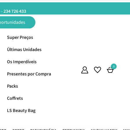
Entregas em 24H úteis.
Oferta de portes a partir de €45*
ortunidades
Super Preços
Últimas Unidades
Os Imperdíveis
0
Presentes por Compra
Packs
Coffrets
LS Beauty Bag