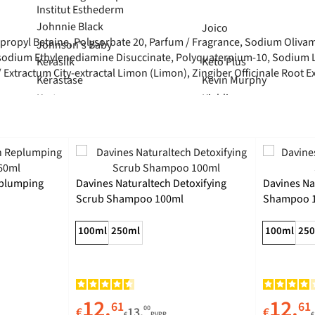
Institut Esthederm
Johnnie Black
Joico
opropyl Betaine, Polysorbate 20, Parfum / Fragrance, Sodium Oliv
Johnson's Baby
ium Ethylenediamine Disuccinate, Polyquaternium-10, Sodium Laur
Kerasilk
Keto Plus
tractum City-extractal Limon (Limon), Zingiber Officinale Root Extr
Kérastase
Kevin Murphy
Kert
Kiehl's
Lancôme
Lelo
Laneige
LETI
Lattafa
Libero
Lazartigue
Lierac
eplumping
Davines Naturaltech Detoxifying
Davines Na
Le Petit Marseillais
Liliana Filipa Beauty
Scrub Shampoo 100ml
Shampoo 
Legflon
Liporapid
Lehning
100ml
250ml
100ml
25
Medela
Menobom
Medicube
MentalAction
Medik8
Mentalsirina
Mega Royal
Meritene
12.
12.
61
61
00
€
13.
€
€
PVPR
€