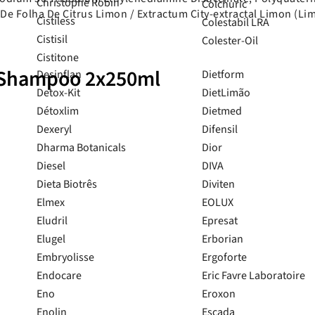
Christophe Robin
Colchuric
e Folha De Citrus Limon / Extractum City-extractal Limon (Limon
Cistiless
Colestabil LRA
Cistisil
Colester-Oil
Cistitone
g Shampoo 2x250ml
Desinflan
Dietform
Detox-Kit
DietLimão
Détoxlim
Dietmed
Dexeryl
Difensil
Dharma Botanicals
Dior
Diesel
DIVA
Dieta Biotrês
Diviten
Elmex
EOLUX
Eludril
Epresat
Elugel
Erborian
Embryolisse
Ergoforte
Endocare
Eric Favre Laboratoire
Eno
Eroxon
Enolin
Escada