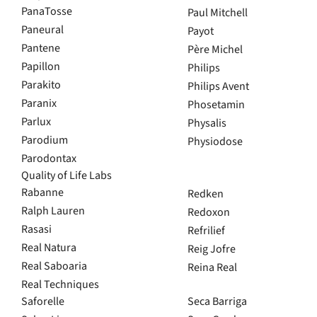
PanaTosse
Paul Mitchell
Paneural
Payot
Informação
Pantene
Père Michel
Papillon
Philips
Cartão LS Prime
Parakito
Philips Avent
Quem Somos
Paranix
Phosetamin
Trabalha Connosco
Parlux
Physalis
Parodium
Physiodose
LS Points
Parodontax
Envio e Entrega
Quality of Life Labs
Pagamento e Segurança
Rabanne
Redken
Política de Privacidade
Ralph Lauren
Redoxon
Rasasi
Refrilief
Política de Cookies
Real Natura
Reig Jofre
Termos e Condições
Real Saboaria
Reina Real
Cupões Ativos
Real Techniques
Saforelle
Seca Barriga