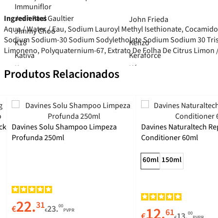
Immuniflor
Jean Paul Gaultier
Ingredientes
John Frieda
Aqua / Water / Eau, Sodium Lauroyl Methyl Isethionate, Cocamid
Jimmy Choo
Sodium Sodium-30 Sodium Sodyletholate Sodium Sodium 30 Trisod
K18
Kenzo
Limoneno, Polyquaternium-67, Extrato De Folha De Citrus Limon / Ex
Kativa
Keraforce
Kaypro
Kéranove
Produtos Relacionados
L'Occitane
Lactacyd
L'Oréal Paris
Lactoflora
L'Oréal Professionnel
Lactogermine Penta
La Roche-Posay
Ladrôme
ck
Davines Solu Shampoo Limpeza
Davines Naturaltech R
Labello
Lamberts
Profunda 250ml
Conditioner 60ml
Labotrat
Lancaster
Lacoste
60ml
150ml
Madal Bal
Marimer
Mag Advanced
Marnys
Magic Studio
Martiderm
22.
31
Magnésio Rapid
Martinelia
00
€
23.
12.
61
€
PVPR
00
€
13.
€
PVPR