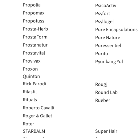
Propolia
PsicoActiv
Propomax
Psyfort
A Minha Conta
Propotuss
Psyllogel
Prosta-Herb
Pure Encapsulations
A Minha Conta
ProstaForm
Pure Nature
Encomendas
Prostanatur
Puressentiel
Favoritos
Prostavital
Purito
Provivax
Pyunkang Yul
Proxon
Quinton
RickiParodi
Rougj
Rilastil
Round Lab
Rituals
Rueber
Roberto Cavalli
Roger & Gallet
Roter
STARBALM
Super Hair