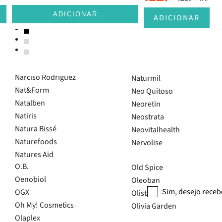
Magnesium
Matrix
Magnesium Ultra
Maui Moisture
ADICIONAR
ADICIONAR
Magnetrans
Mavala
Marc Inbane
Maybelline
Marc Jacobs
Mebocaína
Maria Nila
Narciso Rodriguez
Naturmil
Nat&Form
Neo Quitoso
Natalben
Neoretin
Natiris
Neostrata
Inscreve-te na
Natura Bissé
Neovitalhealth
Naturefoods
Nervolise
Natures Aid
O.B.
Old Spice
Oenobiol
Oleoban
Sim, desejo receb
OGX
Olistic
Oh My! Cosmetics
Olivia Garden
Olaplex