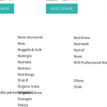
Mixa
Mucus 112
Mixsoon
Mundial
ONAR
ADICIONAR
Mizon
Mustela
Mobiflex
MyPharma
Montblanc
Moroccanoil
Novo Horizonte
Nutrilinea
Now
Nutriwell
Nuggela & Sulé
Nutrof
Nutergia
Nuxe
Nutratec
NYX Professional M
Nutreov
Nutrikings
Oral-B
Otima
Organic India
OUAI
údos personalizados.
Original Silicea
Oseogen
Otézia