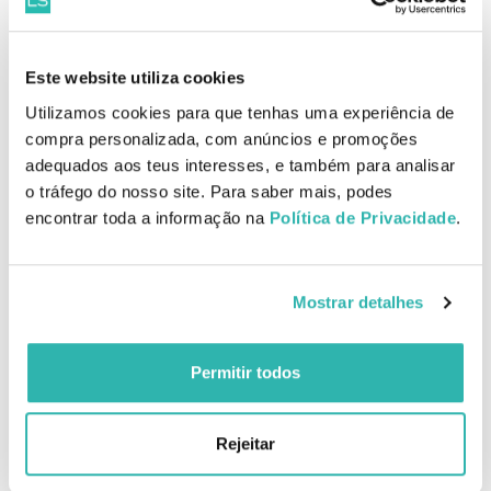
OFERTA
Durex Conexão Total Extra Lubrificado Preservativos 3
Este website utiliza cookies
unidades
Utilizamos cookies para que tenhas uma experiência de
EAN: 8428076017746
compra personalizada, com anúncios e promoções
adequados aos teus interesses, e também para analisar
o tráfego do nosso site. Para saber mais, podes
Produtos Relacionados
encontrar toda a informação na
Política de Privacidade
.
Mostrar detalhes
Melhor Preço
Melhor Preço
Durex Sensitivo XL 10
Durex Sensitivo Suave 12
Preservativos
Preservativos
Permitir todos
Rejeitar