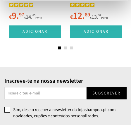
9.
12.
97
89
65
57
€
14.
€
13.
€
PVPR
€
PVPR
E
ADICIONAR
ADICIONAR
Inscreve-te na nossa newsletter
SUBSCREVER
Sim, desejo receber a newsletter da lojashampoo.pt com
novidades, cupões e conteúdos personalizados.