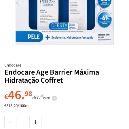
Endocare
Endocare Age Barrier Máxima
Hidratação Coffret
46.
98
€
29
57.
€
PVPR
€313.20/100ml