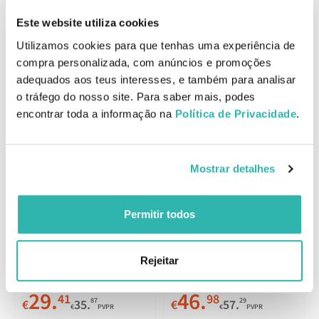
Endocare Age Barrier Hyaluboost Contorno de Olhos 15ml
Este website utiliza cookies
EAN: 5600880001064
Utilizamos cookies para que tenhas uma experiência de
compra personalizada, com anúncios e promoções
Produtos Relacionados
adequados aos teus interesses, e também para analisar
o tráfego do nosso site. Para saber mais, podes
encontrar toda a informação na
Política de Privacidade
.
Endocare Age Barrier
Mostrar detalhes
Hyaluboost Contorno de
Olhos 15ml
Permitir todos
Endocare Age Barrier
Niacinal Sérum Gel 30ml
Rejeitar
29.
46.
41
98
87
29
€
35.
€
57.
€
PVPR
€
PVPR