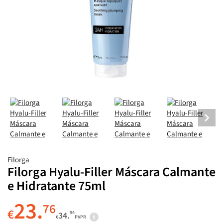
Filorga
Filorga Hyalu-Filler Máscara Calmante
e Hidratante 75ml
23.
76
€
94
34.
€
PVPR