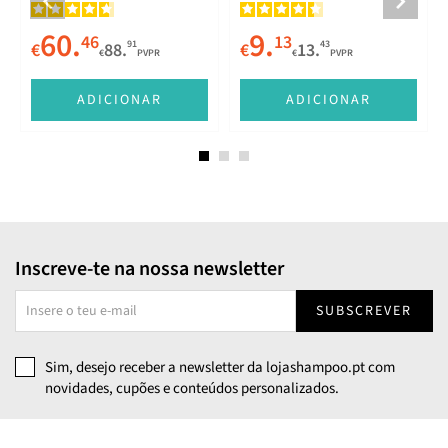
60.
9.
46
13
91
43
€
88.
€
13.
€
PVPR
€
PVPR
ADICIONAR
ADICIONAR
Inscreve-te na nossa newsletter
SUBSCREVER
Sim, desejo receber a newsletter da lojashampoo.pt com
novidades, cupões e conteúdos personalizados.