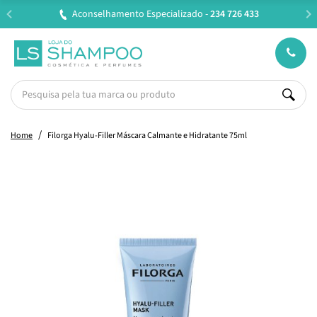
Entregas em 24H úteis.
Oferta de portes a partir de €45
Home
Filorga Hyalu-Filler Máscara Calmante e Hidratante 75ml