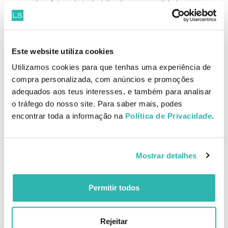
um mundo mágico, cheio de delicadeza e sensualidade.
Pirâmide olfativa
Notas de Topo: Bálsamo de Perú, Quercus, Vetiver de Madagáscar e
Cedro Atlas
Este website utiliza cookies
Notas de Coração: Âmbar Gris
Notas de Fundo: Elemí, Aguaribay e Limão
Utilizamos cookies para que tenhas uma experiência de
compra personalizada, com anúncios e promoções
Como aplicar
adequados aos teus interesses, e também para analisar
Aplicar numa área aberta e criar uma névoa em redor do seu corpo
o tráfego do nosso site. Para saber mais, podes
para um efeito fragrância subtil e uniforme.
encontrar toda a informação na
Política de Privacidade
.
EAN: 3346130008453
Mostrar detalhes
Produtos Relacionados
Permitir todos
Últimas Unidades
Melhor Preço
Rejeitar