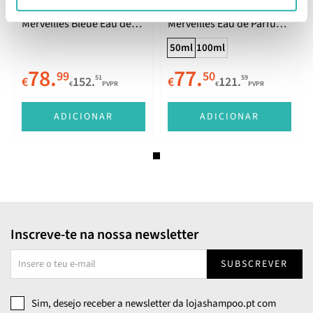
Hermès Eau des
Hermès L'Ombre des
Merveilles Bleue Eau de
Merveilles Eau de Parfum
Toilette 100ml
50ml
50ml
100ml
78.
77.
99
50
51
59
€
152.
€
121.
€
PVPR
€
PVPR
ADICIONAR
ADICIONAR
Inscreve-te na nossa newsletter
SUBSCREVER
Sim, desejo receber a newsletter da lojashampoo.pt com