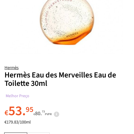
Hermès
Hermès Eau des Merveilles Eau de
Toilette 30ml
Melhor Preço
53.
95
€
73
80.
€
PVPR
€179.83/100ml