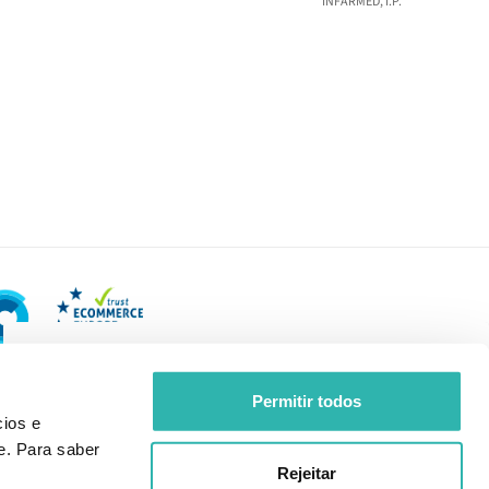
INFARMED, I.P.
Permitir todos
ios e
e. Para saber
Rejeitar