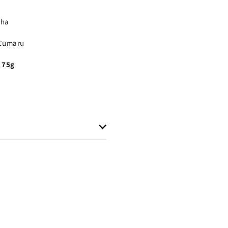
tha
 Cumaru
 75g