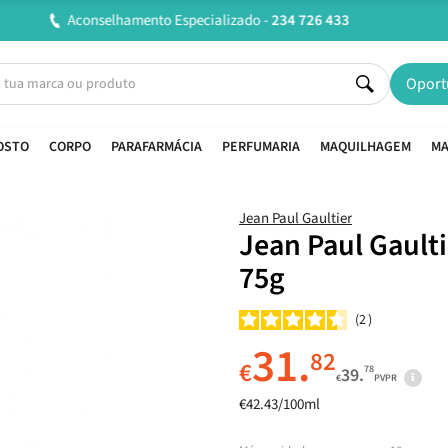
Entregas em 24H úteis.
Oferta de portes a partir de €45*
Oport
OSTO
CORPO
PARAFARMÁCIA
PERFUMARIA
MAQUILHAGEM
MA
Jean Paul Gaultier
Jean Paul Gaulti
75g
2
31.
82
€
78
39.
€
PVPR
€42.43/100ml