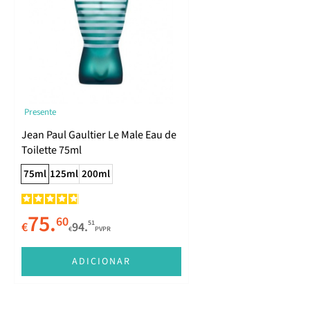
Presente
Jean Paul Gaultier Le Male Eau de
Toilette 75ml
75ml
125ml
200ml
75.
60
51
€
94.
€
PVPR
ADICIONAR