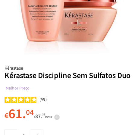
Kérastase
Kérastase Discipline Sem Sulfatos Duo
Melhor Preço
95
61.
04
€
33
87.
€
PVPR