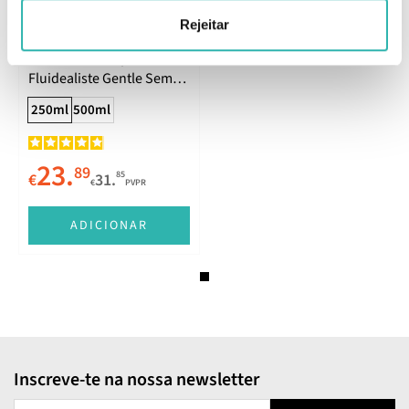
Rejeitar
Kérastase Discipline Bain
Fluidealiste Gentle Sem
Sulfatos 250ml
250ml
500ml
23.
89
85
€
31.
€
PVPR
ADICIONAR
Inscreve-te na nossa newsletter