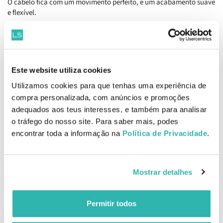
O cabelo fica com um movimento perfeito, e um acabamento suave
e flexível.
Masque Maskeratine 200ml
Maskeratine é uma máscara de tratamento intenso desenvolvida
para conferir suavidade ao cabelo espesso e indisciplinado. O seu
Morpho-Kératine Complex reveste a fibra e restaura a sua
Este website utiliza cookies
uniformidade para controlo e proteção anti-frizz. Depois de este gel
denso, suave e luxuoso ser enxaguado, o cabelo fica mais suave,
Utilizamos cookies para que tenhas uma experiência de
mais fácil de desembaraçar e reconstituído, sem oferecer qualquer
compra personalizada, com anúncios e promoções
resistência ao styling.
adequados aos teus interesses, e também para analisar
o tráfego do nosso site. Para saber mais, podes
Informações de Fabricante
encontrar toda a informação na
Política de Privacidade
.
Comentários
Mostrar detalhes
Produtos Relacionados
Permitir todos