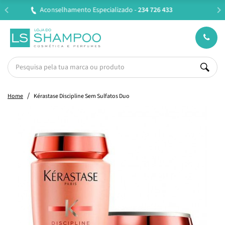
Entregas em 24H úteis.
Oferta de portes a partir de €45*
Home
Kérastase Discipline Sem Sulfatos Duo