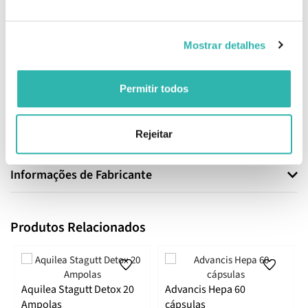
Aplicar algumas gotas em um difusor ou misturar em óleos
carreadores para utilização tópica.
Mostrar detalhes
Composição
Óleo essencial de Citrus x paradisi.
Permitir todos
EAN: 3486330128497
Rejeitar
Informações de Segurança
Informações de Fabricante
Produtos Relacionados
Aquilea Stagutt Detox 20
Advancis Hepa 60
Ampolas
cápsulas