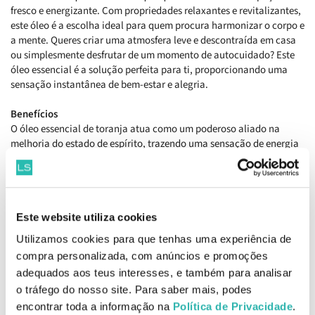
fresco e energizante. Com propriedades relaxantes e revitalizantes,
este óleo é a escolha ideal para quem procura harmonizar o corpo e
a mente. Queres criar uma atmosfera leve e descontraída em casa
ou simplesmente desfrutar de um momento de autocuidado? Este
óleo essencial é a solução perfeita para ti, proporcionando uma
sensação instantânea de bem-estar e alegria.
Benefícios
O óleo essencial de toranja atua como um poderoso aliado na
melhoria do estado de espírito, trazendo uma sensação de energia
e otimismo. É conhecido por ajudar a aliviar o stress e a ansiedade,
promovendo um ambiente tranquilo. Além disso, este óleo tem um
efeito refrescante que pode ajudar a purificar o ar, tornando-o mais
agradável. A sua utilização pode também contribuir para o
fortalecimento do sistema imunitário e melhorar a saúde da pele,
Este website utiliza cookies
sendo ideal para quem procura um produto natural com múltiplas
Utilizamos cookies para que tenhas uma experiência de
funções.
compra personalizada, com anúncios e promoções
adequados aos teus interesses, e também para analisar
Como tomar
o tráfego do nosso site. Para saber mais, podes
Tomar 1 gota, diluída num meio neutro (mel, pastilha neutra, etc. ),
1 a 3 vezes por dia.
encontrar toda a informação na
Política de Privacidade
.