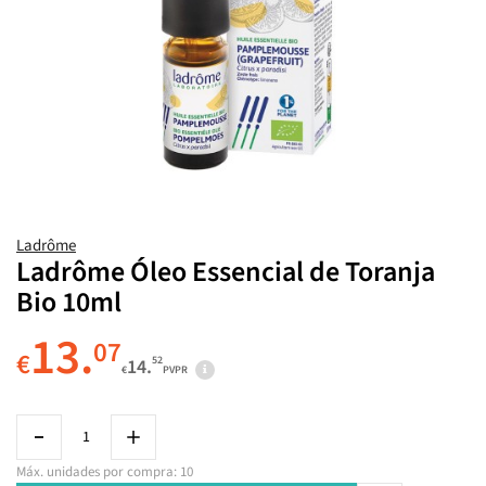
Ladrôme
Ladrôme Óleo Essencial de Toranja
Bio 10ml
13.
07
€
52
14.
€
PVPR
Máx. unidades por compra: 10