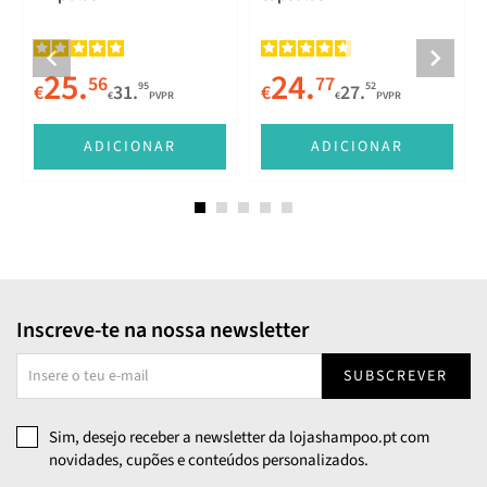
25.
24.
56
77
95
52
€
31.
€
27.
€
PVPR
€
PVPR
E
ADICIONAR
ADICIONAR
Inscreve-te na nossa newsletter
SUBSCREVER
Sim, desejo receber a newsletter da lojashampoo.pt com
novidades, cupões e conteúdos personalizados.