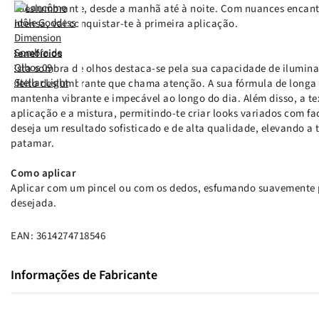
e deslumbrante, desde a manhã até à noite. Com nuances enca
intensa, vai conquistar-te à primeira aplicação.
Benefícios
Esta sombra de olhos destaca-se pela sua capacidade de iluminar
efeito deslumbrante que chama atenção. A sua fórmula de longa 
mantenha vibrante e impecável ao longo do dia. Além disso, a te
aplicação e a mistura, permitindo-te criar looks variados com fa
deseja um resultado sofisticado e de alta qualidade, elevando 
patamar.
Como aplicar
Aplicar com um pincel ou com os dedos, esfumando suavemente p
desejada.
EAN: 3614274718546
Informações de Fabricante