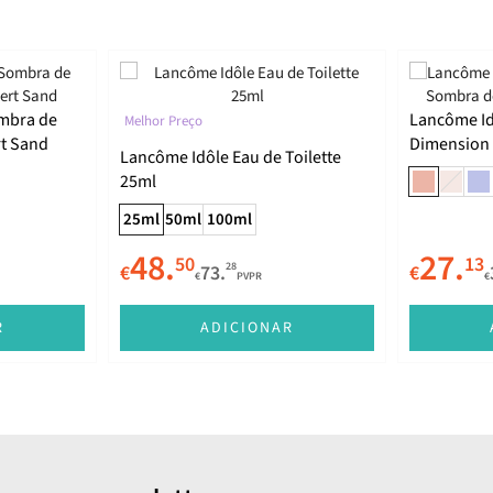
ombra de
Lancôme I
Melhor Preço
rt Sand
Dimension 
Lancôme Idôle Eau de Toilette
Stellar Ligh
25ml
25ml
50ml
100ml
48.
27.
50
13
28
€
73.
€
€
PVPR
€
R
ADICIONAR