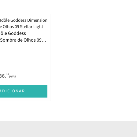
dôle Goddess
Sombra de Olhos 09
t
17
36.
PVPR
ADICIONAR