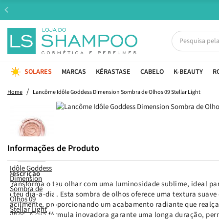
SOLARES
MARCAS
KÉRASTASE
CABELO
K-BEAUTY
R
Home
Lancôme Idôle Goddess Dimension Sombra de Olhos 09 Stellar Light
Informações de Produto
Descrição
Transforma o teu olhar com uma luminosidade sublime, ideal pa
o teu dia-a-dia. Esta sombra de olhos oferece uma textura suave
facilmente, proporcionando um acabamento radiante que realça 
olhos. A sua fórmula inovadora garante uma longa duração, perm