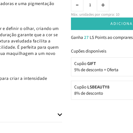
ntadoras e uma pigmentação
Máx. unidades por compra: 10
ADICIONA
 e definir o olhar, criando um
duração garante que a cor se
Ganha
27
LS Points ao comprares
xtura aveludada facilita a
cilidade. É perfeita para quem
Cupões disponíveis
a tua maquilhagem a um novo
Cupão
GIFT
5% de desconto + Oferta
ara criar a intensidade
Cupão
LSBEAUTY8
8% de desconto