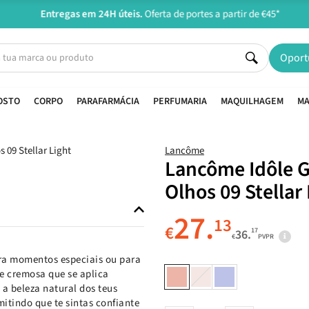
Entregas em 24H úteis.
Oferta de portes a partir de €45*
Oport
OSTO
CORPO
PARAFARMÁCIA
PERFUMARIA
MAQUILHAGEM
MA
Lancôme
Lancôme Idôle 
Olhos 09 Stellar
27.
13
€
17
36.
€
PVPR
ra momentos especiais ou para
 e cremosa que se aplica
a beleza natural dos teus
itindo que te sintas confiante