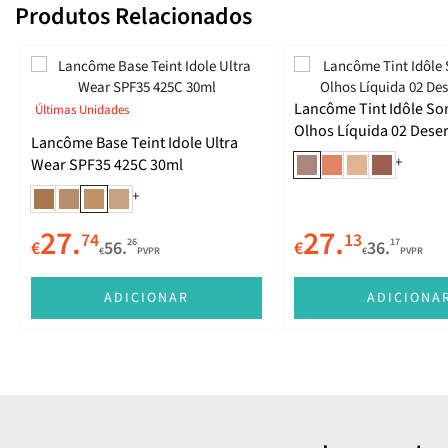
Produtos Relacionados
Lancôme Tint Idôle S
Últimas Unidades
Olhos Líquida 02 Dese
Lancôme Base Teint Idole Ultra
+
Wear SPF35 425C 30ml
+
27.
27.
74
13
26
17
€
56.
€
36.
€
PVPR
€
PVPR
ADICIONAR
ADICIONA