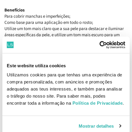
Benefícios
Para cobrir manchas e imperfeições;
Como base para uma aplicação em todo o rosto;
Utilize um tom mais claro que a sua pele para destacar e iluminar
áreas específicas da pele, e utilize um tom mais escuro para um
contorno de rosto imaculado.
Ingredientes
Aqua / Water/eau, Undecane, Dimethicone, Glycerin, Tridecane,
Polyglyceryl-4 Isostearate, Pentylene Glycol, Cetyl Peg/ppg-10/1
Este website utiliza cookies
Dimethicone, Hexyl Laurate, Magnesium Sulfate, Disteardimonium
Utilizamos cookies para que tenhas uma experiência de
Hectorite, Rosa Gallica Flower Extract, Helianthus Annuus Seed Oi
compra personalizada, com anúncios e promoções
EAN: 3614273074452
adequados aos teus interesses, e também para analisar
o tráfego do nosso site. Para saber mais, podes
Informações de Fabricante
encontrar toda a informação na
Política de Privacidade
.
Produtos Relacionados
Mostrar detalhes