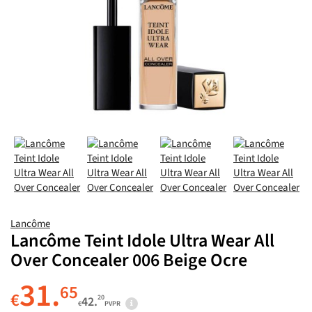
Lancôme
Lancôme Teint Idole Ultra Wear All
Over Concealer 006 Beige Ocre
31.
65
€
20
42.
€
PVPR