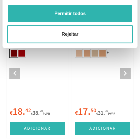
Permitir todos
Últimas Unidades
Últimas Unidades
Rejeitar
Lancôme L'Absolu
Lancôme Teint Idole Ultra
Mademoiselle Shine 168
Wear All Over Concealer
Shine Declaration
11 Muscade
+
18.
17.
42
50
20
39
€
38.
€
31.
€
PVPR
€
PVPR
ADICIONAR
ADICIONAR