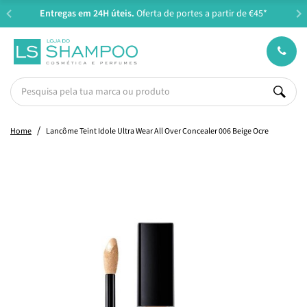
Entregas em 24H úteis.
Oferta de portes a partir de €45*
Home
Lancôme Teint Idole Ultra Wear All Over Concealer 006 Beige Ocre