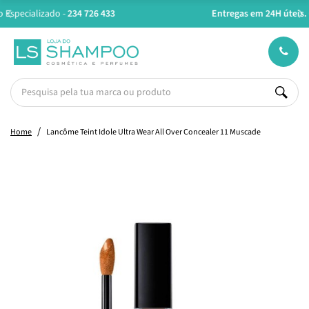
Entregas em 24H úteis.
Oferta de portes a partir de €45*
Home
Lancôme Teint Idole Ultra Wear All Over Concealer 11 Muscade