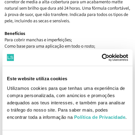
corretor de media a alta-cobertura para um acabamento matte
natural sem brilho que dura até 24 horas. Uma fórmula confortável,
à prova de suor, que não transfere. Indicada para todos os tipos de
pele, incluindo as secas e sensíveis.
Benefícios
Para cobrir manchas e imperfeições;
Como base para uma aplicação em todo o rosto;
Utilize um tom mais claro que a sua pele para destacar e iluminar
áreas específicas da pele, e utilize um tom mais escuro para um
contorno de rosto imaculado.
Ingredientes
Este website utiliza cookies
Aqua / Water/eau, Undecane, Dimethicone, Glycerin, Tridecane,
Utilizamos cookies para que tenhas uma experiência de
Polyglyceryl-4 Isostearate, Pentylene Glycol, Cetyl Peg/ppg-10/1
compra personalizada, com anúncios e promoções
Dimethicone, Hexyl Laurate, Magnesium Sulfate, Disteardimonium
adequados aos teus interesses, e também para analisar
Hectorite, Rosa Gallica Flower Extract, Helianthus Annuus Seed Oi
EAN: 3614273074735
o tráfego do nosso site. Para saber mais, podes
encontrar toda a informação na
Política de Privacidade
.
Informações de Fabricante