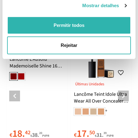
Mostrar detalhes
Produtos Relacionados
Permitir todos
Rejeitar
Últimas Unidades
Lancôme L'Absolu
Mademoiselle Shine 168
Shine Declaration
Últimas Unidades
Lancôme Teint Idole Ultra
Wear All Over Concealer
11 Muscade
+
18.
17.
42
50
20
39
€
38.
€
31.
€
PVPR
€
PVPR