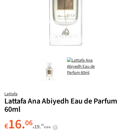
Lattafa
Lattafa Ana Abiyedh Eau de Parfum
60ml
16.
06
€
30
19.
€
PVPR