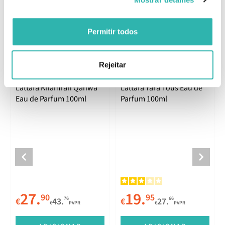
EAN: 6291106066890
Permitir todos
Produtos Relacionados
Rejeitar
Lattafa Khamrah Qahwa
Lattafa Yara Tous Eau de
Eau de Parfum 100ml
Parfum 100ml
27.
19.
90
95
76
66
€
43.
€
27.
€
PVPR
€
PVPR