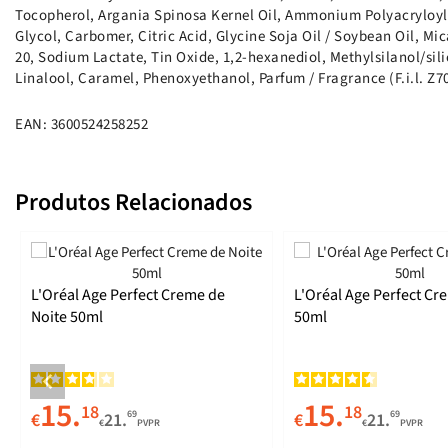
Tocopherol, Argania Spinosa Kernel Oil, Ammonium Polyacryloyl
Glycol, Carbomer, Citric Acid, Glycine Soja Oil / Soybean Oil, Mi
20, Sodium Lactate, Tin Oxide, 1,2-hexanediol, Methylsilanol/si
Linalool, Caramel, Phenoxyethanol, Parfum / Fragrance (F.i.l. Z7
EAN: 3600524258252
Produtos Relacionados
L'Oréal Age Perfect Creme de
L'Oréal Age Perfect Cr
Noite 50ml
50ml
15.
15.
18
18
69
69
€
21.
€
21.
€
PVPR
€
PVPR