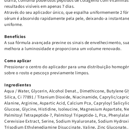
diária, combina poderosos péptidos de colagénio com vitaminas
resultados visíveis em apenas 7 dias.
Através do seu aplicador único, que espalha uniformemente 2 fó
sérum é absorvido rapidamente pela pele, deixando-a instantan
uniforme.
Benefícios
A sua fórmula avançada previne os sinais de envelhecimento, sua
melhora a luminosidade e proporciona um volume renovado.
Como aplicar
Pressionar o centro do aplicador para uma distribuição homogén
sobre o rosto e pescoço previamente limpos.
Ingredientes
Aqua / Water, Glycerin, Alcohol Denat., Dimethicone, Butylene Gl
Silica, Ci 77891 / Titanium Dioxide, Niacinamide, Caprylic/capric
Alanine, Arginine, Aspartic Acid, Calcium Pca, Capryloyl Salicyl
Glucose, Glycine, Histidine, Isoleucine, Magnesium Aspartate, 
Palmitoyl Tetrapeptide-7, Palmitoyl Tripeptide-1, Pca, Phenylal
Cerevisiae Extract, Serine, Sodium Hyaluronate, Sodium Hydrox
Trisodium Ethylenediamine Disuccinate, Valine, Zinc Gluconate, 