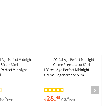
 Perfect Midnight
L'Oréal Age Perfect Midnight
l
Creme Regenerador 50ml
28.
49
70
70
40.
€
40.
PVPR
€
PVPR