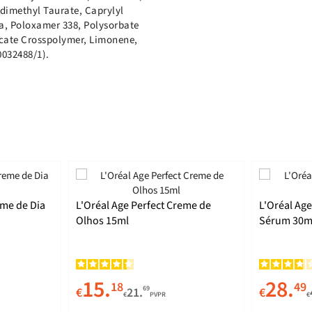
dimethyl Taurate, Caprylyl
ca, Poloxamer 338, Polysorbate
licate Crosspolymer, Limonene,
0032488/1).
eme de Dia
L'Oréal Age Perfect Creme de
L'Oréal Age
Olhos 15ml
Sérum 30m
15.
28.
18
49
69
€
21.
€
€
PVPR
€