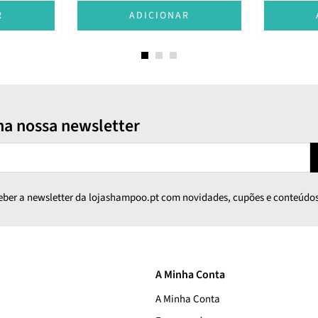
R
ADICIONAR
na nossa newsletter
ceber a newsletter da lojashampoo.pt com novidades, cupões e conteúdos
A Minha Conta
A Minha Conta