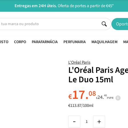
Entregas em 24H úteis.
Oferta de portes a partir de €45*
Oport
OSTO
CORPO
PARAFARMÁCIA
PERFUMARIA
MAQUILHAGEM
MA
L'Oréal Paris
L'Oréal Paris A
Le Duo 15ml
17.
08
€
40
24.
€
PVPR
€113.87/100ml