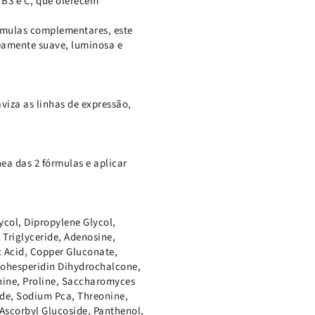
 B3 e C, que oferecem
rmulas complementares, este
eamente suave, luminosa e
viza as linhas de expressão,
ea das 2 fórmulas e aplicar
ycol, Dipropylene Glycol,
 Triglyceride, Adenosine,
ic Acid, Copper Gluconate,
Neohesperidin Dihydrochalcone,
anine, Proline, Saccharomyces
ide, Sodium Pca, Threonine,
Ascorbyl Glucoside, Panthenol,