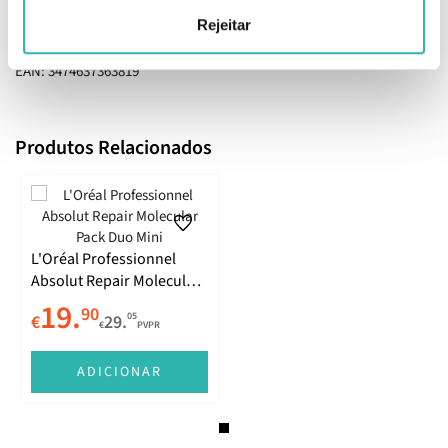
sem preocupações, garantindo que o cabelo revela todo o seu
Rejeitar
potencial e beleza.
EAN: 3474637363819
Produtos Relacionados
L'Oréal Professionnel
Absolut Repair Molecular
Pack Duo Mini
19.
90
05
€
29.
€
PVPR
ADICIONAR