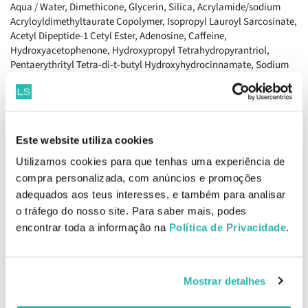
Aqua / Water, Dimethicone, Glycerin, Silica, Acrylamide/sodium
Acryloyldimethyltaurate Copolymer, Isopropyl Lauroyl Sarcosinate,
Acetyl Dipeptide-1 Cetyl Ester, Adenosine, Caffeine,
Hydroxyacetophenone, Hydroxypropyl Tetrahydropyrantriol,
Pentaerythrityl Tetra-di-t-butyl Hydroxyhydrocinnamate, Sodium
Hyaluronate, Triethanolamine, Trisodium Ethylenediamine
Disuccinate, Ascorbyl Glucoside, Retinyl Palmitate, Tocopheryl
Acetate, Acrylates/c10-30 Alkyl Acrylate Crosspolymer, Butylene
Glycol, Ci 77891 / Titanium Dioxide, Hydroxyethylcellulose,
Isohexadecane, Mica, Polysorbate 80, Propylene Glycol, Sorbitan
Este website utiliza cookies
Laurate, Sorbitan Oleate, Tin Oxide, Tocopherol, Dimethicone/vinyl
Utilizamos cookies para que tenhas uma experiência de
Dimethicone Crosspolymer, Dimethiconol, Chlorphenesin (F.i.l.
compra personalizada, com anúncios e promoções
Z70015683/1).
adequados aos teus interesses, e também para analisar
EAN: 3600523436095
o tráfego do nosso site. Para saber mais, podes
encontrar toda a informação na
Política de Privacidade
.
Informações de Segurança
Informações de Fabricante
Mostrar detalhes