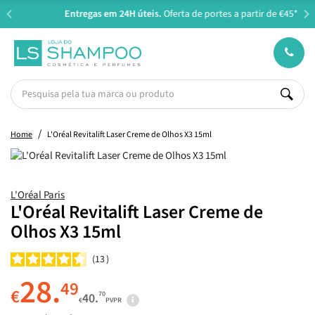
Entregas em 24H úteis.
Oferta de portes a partir de €45*
Home
L'Oréal Revitalift Laser Creme de Olhos X3 15ml
L'Oréal Paris
L'Oréal Revitalift Laser Creme de
Olhos X3 15ml
13
28.
49
€
70
40.
€
PVPR